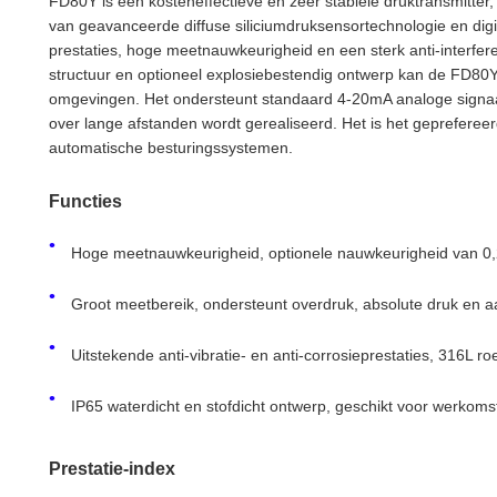
FD80Y is een kosteneffectieve en zeer stabiele druktransmitte
van geavanceerde diffuse siliciumdruksensortechnologie en dig
prestaties, hoge meetnauwkeurigheid en een sterk anti-interfer
structuur en optioneel explosiebestendig ontwerp kan de FD80Y
omgevingen. Het ondersteunt standaard 4-20mA analoge signaal
over lange afstanden wordt gerealiseerd. Het is het gepreferee
automatische besturingssystemen.
Functies
Hoge meetnauwkeurigheid, optionele nauwkeurigheid van 0,2
Groot meetbereik, ondersteunt overdruk, absolute druk en a
Uitstekende anti-vibratie- en anti-corrosieprestaties, 316L r
IP65 waterdicht en stofdicht ontwerp, geschikt voor werkoms
Prestatie-index