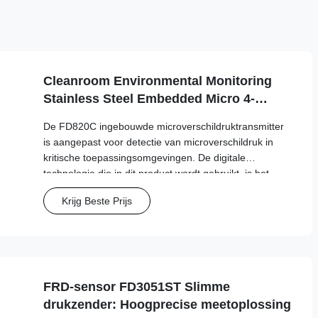
Cleanroom Environmental Monitoring
Stainless Steel Embedded Micro 4-
20mA/RS485 For Medical / Fume
De FD820C ingebouwde microverschildruktransmitter
Detection
is aangepast voor detectie van microverschildruk in
kritische toepassingsomgevingen. De digitale
technologie die in dit product wordt gebruikt, is het
nieuwste toepassingsresultaat op het gebied van
Krijg Beste Prijs
sensorproductie.
FRD-sensor FD3051ST Slimme
drukzender: Hoogprecise meetoplossing