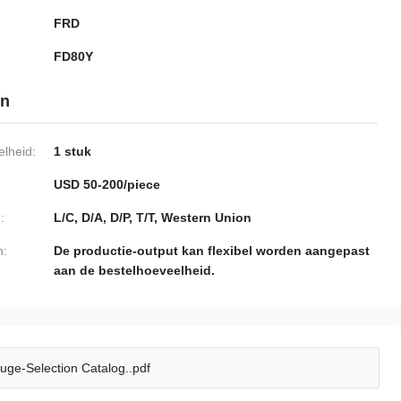
FRD
FD80Y
en
lheid:
1 stuk
USD 50-200/piece
:
L/C, D/A, D/P, T/T, Western Union
n:
De productie-output kan flexibel worden aangepast
aan de bestelhoeveelheid.
uge-Selection Catalog..pdf