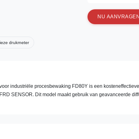
N
U
A
A
N
V
R
A
G
E
ieze drukmeter
 voor industriële procesbewaking FD80Y is een kosteneffectiev
oor FRD SENSOR. Dit model maakt gebruik van geavanceerde dif