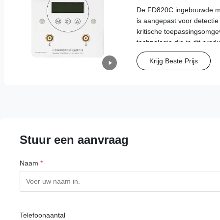
met een hoge nauwk
De FD820C ingebouwde mic
20mA/RS485
is aangepast voor detectie
kritische toepassingsomgev
technologie die in dit produ
nieuwste toepassingsresul
Krijg Beste Prijs
sensorproductie.
Stuur een aanvraag
Naam
*
Telefoonaantal