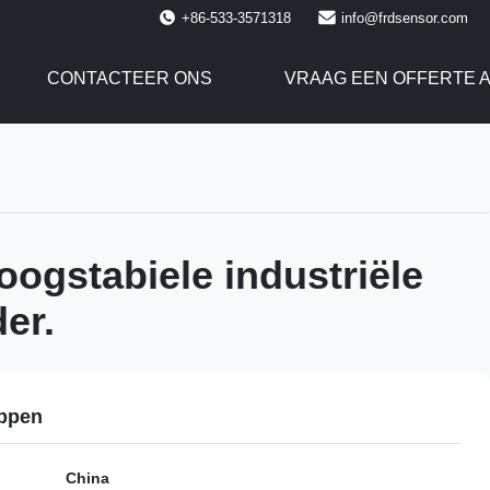
+86-533-3571318
info@frdsensor.com
CONTACTEER ONS
VRAAG EEN OFFERTE 
ogstabiele industriële
er.
ppen
China