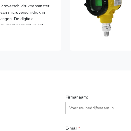
eurigheid 4-
roverschildruktransmitter
 van microverschildruk in
ingen. De digitale
ct wordt gebruikt, is het
taat op het gebied van
Firmanaam:
E-mail
*