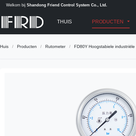
Welkom bij
Shandong Friend Control System Co., Ltd.
THUIS
PRODUCTEN
Huis
/
Producten
/
Rutometer
/
FD80Y Hoogstabiele industriële