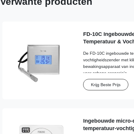
Verwante producten
FD-10C Ingebouwde
Temperatuur & Voch
316L roestvrijstale
De FD-10C ingebouwde te
vochtigheidszender met kli
bewakingsapparaat van indu
voor schone scenario's.
Krijg Beste Prijs
Ingebouwde micro-di
temperatuur-vochti