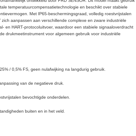
r, onafhankelijk ontwikkeld door FRD SENSOR. Dit model maakt gebruik
itale temperatuurcompensatietechnologie en beschikt over stabiele
entievermogen. Met IP65-beschermingsgraad, volledig roestvrijstalen
 zich aanpassen aan verschillende complexe en zware industriële
- en HART-protocoluitvoer, waardoor een stabiele signaaloverdracht
rde drukmeetinstrument voor algemeen gebruik voor industriële
5% / 0,5% FS, geen nulafwijking na langdurig gebruik.
anpassing van de negatieve druk.
oestvrijstalen bevochtigde onderdelen.
tandigheden buiten en in het veld.