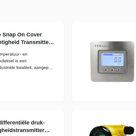
 Snap On Cover
tigheid Transmitter
n monitor
mperatuur- en
kdeksel is een
striële kwaliteit, aangepast
fferentiële druk-
gheidstransmitter