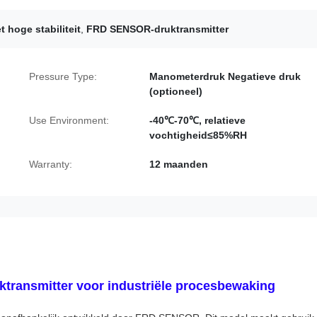
 hoge stabiliteit
,
FRD SENSOR-druktransmitter
Pressure Type:
Manometerdruk Negatieve druk
(optioneel)
Use Environment:
-40℃-70℃, relatieve
vochtigheid≤85%RH
Warranty:
12 maanden
ktransmitter voor industriële procesbewaking