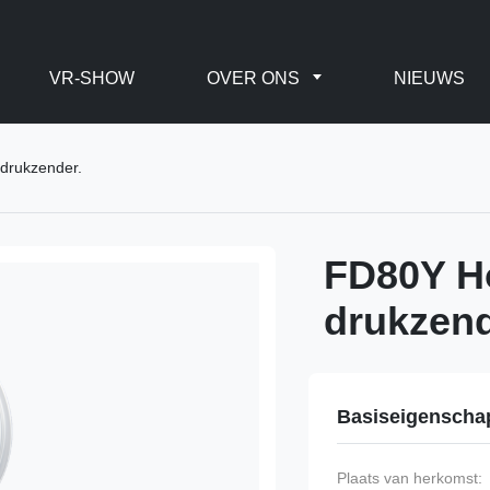
VR-SHOW
OVER ONS
NIEUWS
 drukzender.
FD80Y Ho
drukzend
Basiseigenscha
Plaats van herkomst: