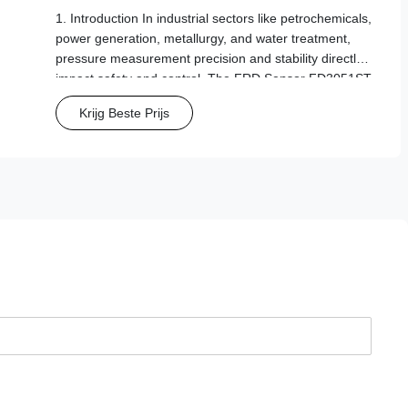
1. Introduction In industrial sectors like petrochemicals,
power generation, metallurgy, and water treatment,
pressure measurement precision and stability directly
impact safety and control. The FRD Sensor FD3051ST
Smart Pressure Transmitter is engineered for wide-
Krijg Beste Prijs
range pressure monitoring. ...