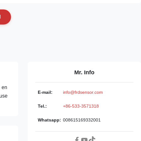
N
Mr. Info
e en
E-mail:
info@frdsensor.com
fuse
Tel.:
+86-533-3571318
Whatsapp:
008615169332001