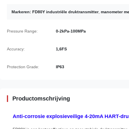
Markeren:
FD80Y industriële druktransmitter
,
manometer met
Pressure Range:
0-2kPa-100MPa
Accuracy:
1,6FS
Protection Grade:
IP63
Productomschrijving
Anti-corrosie explosieveilige 4-20mA HART-dru