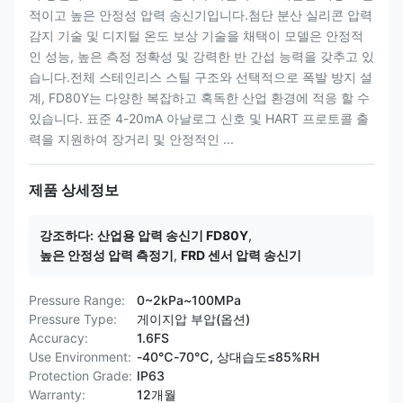
적이고 높은 안정성 압력 송신기입니다.첨단 분산 실리콘 압력
감지 기술 및 디지털 온도 보상 기술을 채택이 모델은 안정적
인 성능, 높은 측정 정확성 및 강력한 반 간섭 능력을 갖추고 있
습니다.전체 스테인리스 스틸 구조와 선택적으로 폭발 방지 설
계, FD80Y는 다양한 복잡하고 혹독한 산업 환경에 적응 할 수
있습니다. 표준 4-20mA 아날로그 신호 및 HART 프로토콜 출
력을 지원하여 장거리 및 안정적인 ...
제품 상세정보
강조하다:
산업용 압력 송신기 FD80Y
,
높은 안정성 압력 측정기
,
FRD 센서 압력 송신기
Pressure Range:
0~2kPa~100MPa
Pressure Type:
게이지압 부압(옵션)
Accuracy:
1.6FS
Use Environment:
-40℃-70℃, 상대습도≤85%RH
Protection Grade:
IP63
Warranty:
12개월