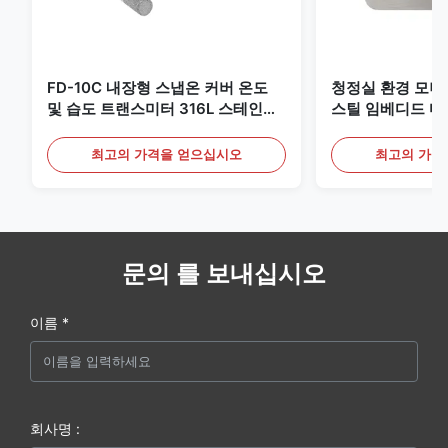
FD-10C 내장형 스냅온 커버 온도
청정실 환경 모
및 습도 트랜스미터 316L 스테인리
스틸 임베디드 마
스 스틸 모니터
20mA/RS485 
최고의 가격을 얻으십시오
최고의 가격
문의 를 보내십시오
이름 *
회사명 :