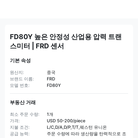
FD80Y 높은 안정성 산업용 압력 트랜
스미터 | FRD 센서
기본 속성
원산지:
중국
브랜드 이름:
FRD
모델 번호:
FD80Y
부동산 거래
최소 주문 수량:
1개
가격:
USD 50-200/piece
지불 조건:
L/C,D/A,D/P,T/T,웨스턴 유니온
공급 능력:
주문 수량에 따라 생산량을 탄력적으로 조