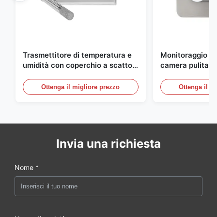
Trasmettitore di temperatura e
Monitoraggio am
umidità con coperchio a scatto
camera pulita M
integrato FD-10C, monitor in
20mA/RS485 in 
acciaio inossidabile 316L
inossidabile per
Ottenga il migliore prezzo
Ottenga il m
medico/fumo
Invia una richiesta
Nome *