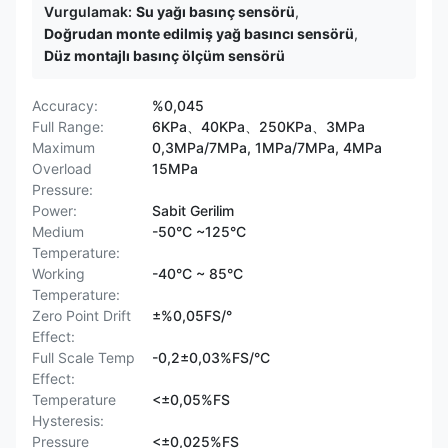
Vurgulamak:
Su yağı basınç sensörü
,
Doğrudan monte edilmiş yağ basıncı sensörü
,
Düz montajlı basınç ölçüm sensörü
Accuracy:
%0,045
Full Range:
6KPa、40KPa、250KPa、3MPa
Maximum
0,3MPa/7MPa, 1MPa/7MPa, 4MPa
Overload
15MPa
Pressure:
Power:
Sabit Gerilim
Medium
-50°C ~125°C
Temperature:
Working
-40°C ~ 85°C
Temperature:
Zero Point Drift
±%0,05FS/°
Effect:
Full Scale Temp
-0,2±0,03%FS/°C
Effect:
Temperature
<±0,05%FS
Hysteresis:
Pressure
<±0,025%FS