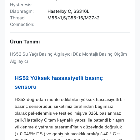
Hysteresis:
Diaphragm:
Hastelloy C, SS316L
Thread
M56×1,5/G55-16/M27×2
Connection:
Ürün Tanımı
HS52 Su Yağı Basınç Algılayıcı Düz Montajlı Basınç Ölçüm
Algılayıcı
HS52 Yüksek hassasiyetli basınç
sensörü
HS52 doğrudan monte edilebilen yüksek hassasiyetli bir
basınç sensörüdür, şirketimiz tarafından bağımsız
olarak paketlenmiş ve test edilmiş.ve 316L paslanmaz
çelik/Hastelloy C tam kaynaklı yapısı ile patentli bir aşırı
yüklenme diyaframı tasarımıPlatin düzeyinde doğruluk
(± 0.045% F.S.) ve geniş bir sıcaklık aralığı (-40 ° C ~