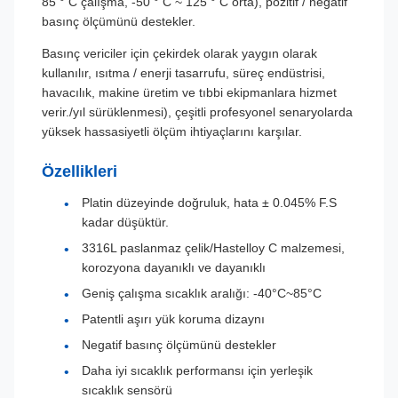
85 ° C çalışma, -50 ° C ~ 125 ° C orta), pozitif / negatif
basınç ölçümünü destekler.
Basınç vericiler için çekirdek olarak yaygın olarak
kullanılır, ısıtma / enerji tasarrufu, süreç endüstrisi,
havacılık, makine üretim ve tıbbi ekipmanlara hizmet
verir./yıl sürüklenmesi), çeşitli profesyonel senaryolarda
yüksek hassasiyetli ölçüm ihtiyaçlarını karşılar.
Özellikleri
Platin düzeyinde doğruluk, hata ± 0.045% F.S
kadar düşüktür.
3316L paslanmaz çelik/Hastelloy C malzemesi,
korozyona dayanıklı ve dayanıklı
Geniş çalışma sıcaklık aralığı: -40°C~85°C
Patentli aşırı yük koruma dizaynı
Negatif basınç ölçümünü destekler
Daha iyi sıcaklık performansı için yerleşik
sıcaklık sensörü