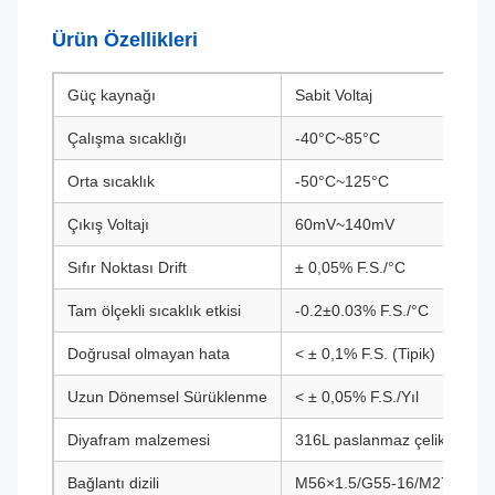
Ürün Özellikleri
Güç kaynağı
Sabit Voltaj
Çalışma sıcaklığı
-40°C~85°C
Orta sıcaklık
-50°C~125°C
Çıkış Voltajı
60mV~140mV
Sıfır Noktası Drift
± 0,05% F.S./°C
Tam ölçekli sıcaklık etkisi
-0.2±0.03% F.S./°C
Doğrusal olmayan hata
< ± 0,1% F.S. (Tipik)
Uzun Dönemsel Sürüklenme
< ± 0,05% F.S./Yıl
Diyafram malzemesi
316L paslanmaz çelik/Hastel
Bağlantı dizili
M56×1.5/G55-16/M27×2