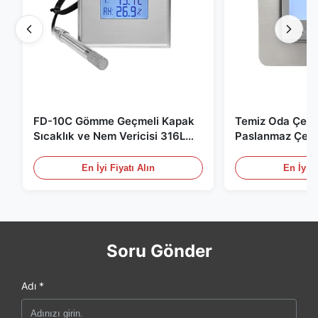
FD-10C Gömme Geçmeli Kapak
Temiz Oda Çevr
Sıcaklık ve Nem Vericisi 316L
Paslanmaz Çeli
Paslanmaz Çelik Monitör
/ RS485 Tıbbi /
için
En İyi Fiyatı Alın
En İyi F
Soru Gönder
Adı *