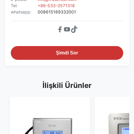
Tel:
+86-533-3571318
whatsapp:
008615169332001
Şimdi Sor
İlişkili Ürünler