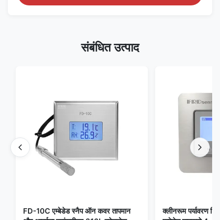
संबंधित उत्पाद
FD-10C एम्बेडेड स्नैप ऑन कवर तापमान
क्लीनरूम पर्यावरण निग