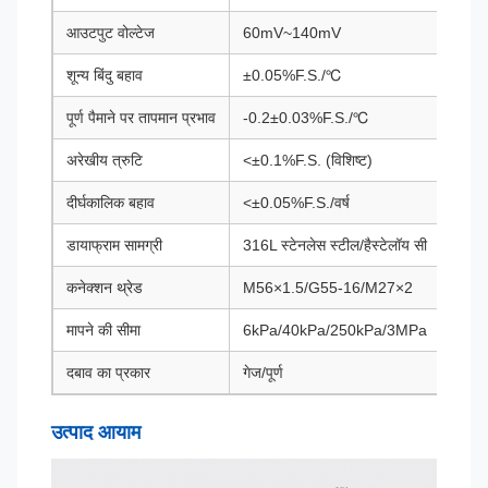
आउटपुट वोल्टेज
60mV~140mV
शून्य बिंदु बहाव
±0.05%F.S./℃
पूर्ण पैमाने पर तापमान प्रभाव
-0.2±0.03%F.S./℃
अरेखीय त्रुटि
<±0.1%F.S. (विशिष्ट)
दीर्घकालिक बहाव
<±0.05%F.S./वर्ष
डायाफ्राम सामग्री
316L स्टेनलेस स्टील/हैस्टेलॉय सी
कनेक्शन थ्रेड
M56×1.5/G55-16/M27×2
मापने की सीमा
6kPa/40kPa/250kPa/3MPa
दबाव का प्रकार
गेज/पूर्ण
उत्पाद आयाम