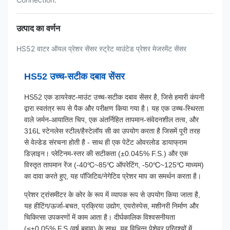
उत्पाद का वर्णन
HS52 वाटर ऑयल प्रेशर सेंसर स्ट्रेट माउंटेड प्रेशर मेजरमेंट सेंसर
HS52 उच्च-सटीक दबाव सेंसर
HS52 एक डायरेक्ट-माउंट उच्च-सटीक दबाव सेंसर है, जिसे हमारी कंपनी
द्वारा स्वतंत्र रूप से पैक और परीक्षण किया गया है। यह एक उच्च-स्थिरता
वाले जर्मन-आयातित चिप, एक अंतर्निहित तापमान-संवेदनशील तत्व, और
316L स्टेनलेस स्टील/हैस्टेलॉय सी का उपयोग करता है जिसमें पूरी तरह
से वेल्डेड संरचना होती है - साथ ही एक पेटेंट ओवरलोड डायाफ्राम
डिज़ाइन। प्लेटिनम-स्तर की सटीकता (±0.045% F.S.) और एक
विस्तृत तापमान रेंज (-40℃~85℃ ऑपरेटिंग, -50℃~125℃ माध्यम)
का दावा करते हुए, यह पॉजिटिव/नेगेटिव प्रेशर माप का समर्थन करता है।
प्रेशर ट्रांसमीटर के कोर के रूप में व्यापक रूप से उपयोग किया जाता है,
यह हीटिंग/ऊर्जा-बचत, प्रक्रिया उद्योग, एयरोस्पेस, मशीनरी निर्माण और
चिकित्सा उपकरणों में काम आता है। दीर्घकालिक विश्वसनीयता
(≤±0.05% F.S./वर्ष बहाव) के साथ, यह विभिन्न पेशेवर परिदृश्यों में