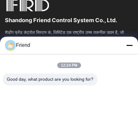
Shandong Friend Control System Co., Ltd.
शेडोंग फ्रेंड कंट्रोल सिस्टम कं, लिमिटेड एक राष्ट्रीय उच्च तकनीक उद्यम है, जो
इंस्ट्रूमेंटेशन आर एंड डी, विनिर्माण और औद्योगिक नियंत्रण सेवाओं में...
Friend
त्वरित लिंक
होम
उत्पाद
12:24 PM
वीआर दिखाएँ
हमारे बारे में
फैक्टरी यात्रा
गुणवत्ता नियंत्रण
Good day, what product are you looking for?
हमसे संपर्क करें
एक बोली का अनुरोध
समाचार
हमसे संपर्क करें
+86-18553325367
+86-533-3571309
info@frdsensor.com