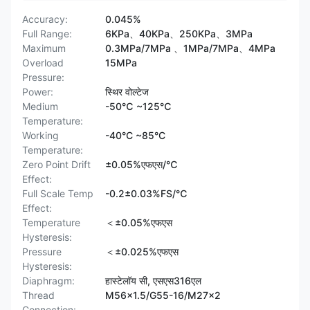
Accuracy:
0.045%
Full Range:
6KPa、40KPa、250KPa、3MPa
Maximum
0.3MPa/7MPa 、1MPa/7MPa、4MPa
Overload
15MPa
Pressure:
Power:
स्थिर वोल्टेज
Medium
-50℃ ~125℃
Temperature:
Working
-40°C ~85°C
Temperature:
Zero Point Drift
±0.05%एफएस/℃
Effect:
Full Scale Temp
-0.2±0.03%FS/℃
Effect:
Temperature
＜±0.05%एफएस
Hysteresis:
Pressure
＜±0.025%एफएस
Hysteresis:
Diaphragm:
हास्टेलॉय सी, एसएस316एल
Thread
M56×1.5/G55-16/M27×2
Connection: