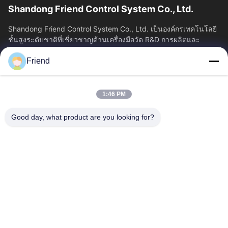
Shandong Friend Control System Co., Ltd.
Shandong Friend Control System Co., Ltd. เป็นองค์กรเทคโนโลยี
ชั้นสูงระดับชาติที่เชี่ยวชาญด้านเครื่องมือวัด R&D การผลิตและ
บริการควบคุมอุตสาหกรรม...
Friend
ลิงค์เร็ว
บ้าน
ผลิตภัณฑ์
1:46 PM
แสดง VR
เกี่ยวกับเรา
ทัวร์โรงงาน
ควบคุมคุณภาพ
Good day, what product are you looking for?
ติดต่อเรา
ขออ้าง
ข่าว
ติดต่อเรา
+86-18553325367
+86-533-3571309
info@frdsensor.com