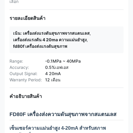
เลือก
รายละเอียดสินค้า
เน้น:
เครื่องส่งแรงดันสุขภาพจากสแตนเลส
,
เครื่องส่งแรงดัน 4 20ma ความแม่นยําสูง
,
fd80f เครื่องส่งแรงดันสุขภาพ
Range:
-0.1MPa ~ 40MPa
Accuracy:
0.5%เอฟเอส
Output Signal:
4 20mA
Warranty Period:
12 เดือน
คําอธิบายสินค้า
FD80F เครื่องส่งความดันสุขภาพจากสแตนเลส
เซ็นเซอร์ความแม่นยําสูง 4-20mA สําหรับสภาพ