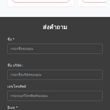
ส่งคำถาม
ชื่อ *
ชื่อ บริษัท :
เลขโทรศัพท์
อีเมล *