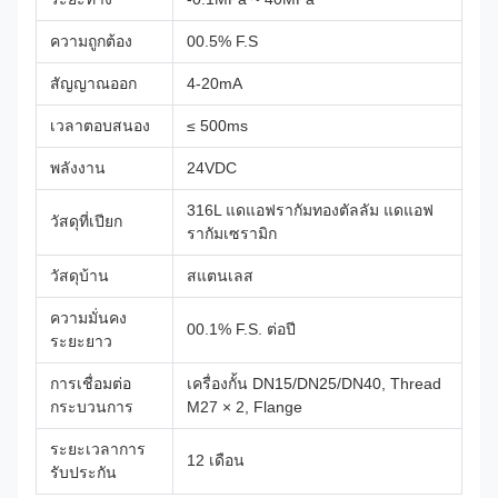
ความถูกต้อง
00.5% F.S
สัญญาณออก
4-20mA
เวลาตอบสนอง
≤ 500ms
พลังงาน
24VDC
316L แดแอฟรากัมทองตัลลัม แดแอฟ
วัสดุที่เปียก
รากัมเซรามิก
วัสดุบ้าน
สแตนเลส
ความมั่นคง
00.1% F.S. ต่อปี
ระยะยาว
การเชื่อมต่อ
เครื่องกั้น DN15/DN25/DN40, Thread
กระบวนการ
M27 × 2, Flange
ระยะเวลาการ
12 เดือน
รับประกัน