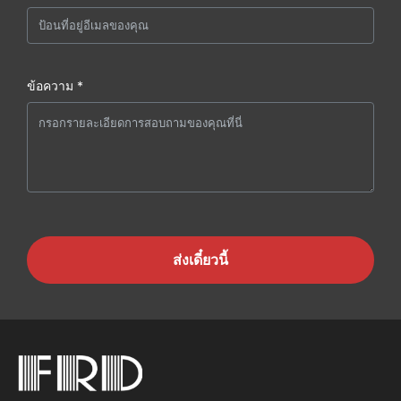
ข้อความ *
ส่งเดี๋ยวนี้