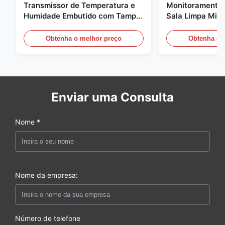
Transmissor de Temperatura e
Monitoramento 
Humidade Embutido com Tampa
Sala Limpa Micr
de Encaixe FD-10C Monitor de
20mA/RS485 pa
Aço Inoxidável 316L
médica / de fu
Obtenha o melhor preço
Obtenha o 
Enviar uma Consulta
Nome *
Nome da empresa:
Número de telefone