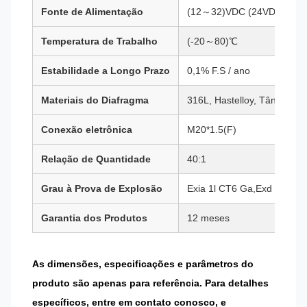
Fonte de Alimentação
(12～32)VDC (24VDC reco
Temperatura de Trabalho
(-20～80)℃
Estabilidade a Longo Prazo
0,1% F.S / ano
Materiais do Diafragma
316L, Hastelloy, Tântalo, et
Conexão eletrônica
M20*1.5(F)
Relação de Quantidade
40:1
Grau à Prova de Explosão
Exia 1l CT6 Ga,Exd ll CT6
Garantia dos Produtos
12 meses
As dimensões, especificações e parâmetros do
produto são apenas para referência. Para detalhes
específicos, entre em contato conosco, e