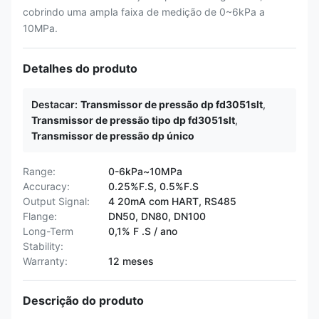
cobrindo uma ampla faixa de medição de 0~6kPa a
10MPa.
Detalhes do produto
Destacar:
Transmissor de pressão dp fd3051slt
,
Transmissor de pressão tipo dp fd3051slt
,
Transmissor de pressão dp único
Range:
0-6kPa~10MPa
Accuracy:
0.25%F.S, 0.5%F.S
Output Signal:
4 20mA com HART, RS485
Flange:
DN50, DN80, DN100
Long-Term
0,1% F .S / ano
Stability:
Warranty:
12 meses
Descrição do produto