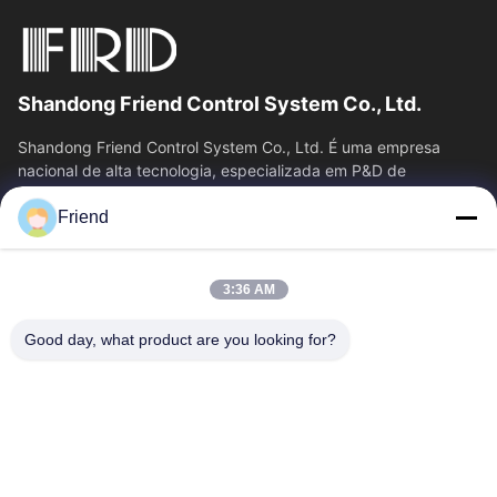
Shandong Friend Control System Co., Ltd.
Shandong Friend Control System Co., Ltd. É uma empresa
nacional de alta tecnologia, especializada em P&D de
instrumentação, fabricação e...
Friend
Relações Rápidas
Casa
Produtos
3:36 AM
Show De RV
Quem Somos
Fábrica
Controle De Qualidade
Good day, what product are you looking for?
Fale Conosco
Pedir Um Orçamento
Notícias
Contacte-Nos
+86-18553325367