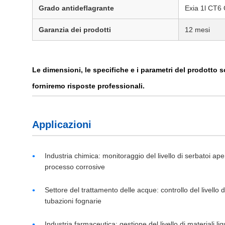
Grado antideflagrante
Exia 1l CT6
Garanzia dei prodotti
12 mesi
Le dimensioni, le specifiche e i parametri del prodotto son
forniremo risposte professionali.
Applicazioni
Industria chimica: monitoraggio del livello di serbatoi apert
processo corrosive
Settore del trattamento delle acque: controllo del livell
tubazioni fognarie
Industria farmaceutica: gestione del livello di materiali liq