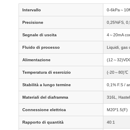
Intervallo
0-6kPa～10
Precisione
0,25%FS, 0
Segnale di uscita
4～20mA con
Fluido di processo
Liquidi, gas
Alimentazione
(12～32)VDC 
Temperatura di esercizio
(-20～80)℃
Stabilità a lungo termine
0,1% F.S / a
Materiali del diaframma
316L, Hastell
Connessione elettrica
M20*1.5(F)
Rapporto di quantità
40:1