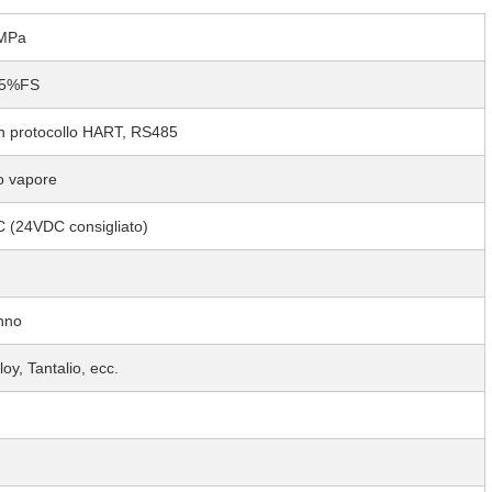
MPa
,5%FS
 protocollo HART, RS485
 o vapore
(24VDC consigliato)
nno
oy, Tantalio, ecc.