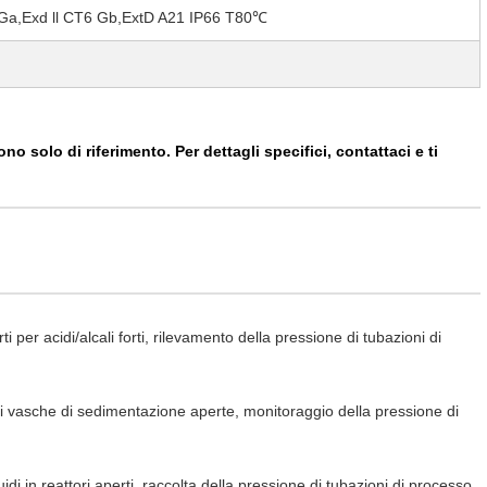
 Ga,Exd ll CT6 Gb,ExtD A21 IP66 T80℃
o solo di riferimento. Per dettagli specifici, contattaci e ti
i per acidi/alcali forti, rilevamento della pressione di tubazioni di
o di vasche di sedimentazione aperte, monitoraggio della pressione di
uidi in reattori aperti, raccolta della pressione di tubazioni di processo