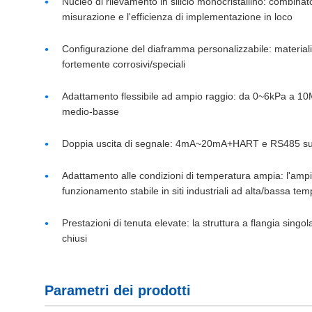
Nucleo di rilevamento in silicio monocristallino: combinato 
misurazione e l'efficienza di implementazione in loco
Configurazione del diaframma personalizzabile: materiali spe
fortemente corrosivi/speciali
Adattamento flessibile ad ampio raggio: da 0~6kPa a 10
medio-basse
Doppia uscita di segnale: 4mA~20mA+HART e RS485 suppo
Adattamento alle condizioni di temperatura ampia: l'ampi
funzionamento stabile in siti industriali ad alta/bassa te
Prestazioni di tenuta elevate: la struttura a flangia singo
chiusi
Parametri dei prodotti