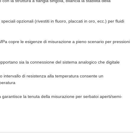
con la struttura a flangia singola, bilancia la stabilità della
ciali opzionali (rivestiti in fluoro, placcati in oro, ecc.) per fluidi
MPa copre le esigenze di misurazione a pieno scenario per pressioni
rtano sia la connessione del sistema analogico che digitale
o intervallo di resistenza alla temperatura consente un
mperatura
la garantisce la tenuta della misurazione per serbatoi aperti/semi-