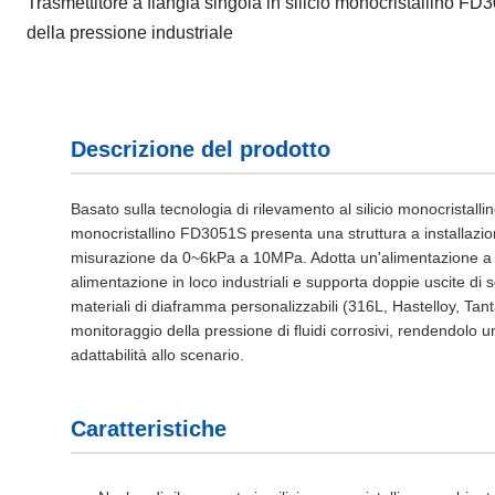
Trasmettitore a flangia singola in silicio monocristallino FD3
della pressione industriale
Descrizione del prodotto
Basato sulla tecnologia di rilevamento al silicio monocristallino 
monocristallino FD3051S presenta una struttura a installazion
misurazione da 0~6kPa a 10MPa. Adotta un'alimentazione a 
alimentazione in loco industriali e supporta doppie uscite 
materiali di diaframma personalizzabili (316L, Hastelloy, Tantali
monitoraggio della pressione di fluidi corrosivi, rendendolo u
adattabilità allo scenario.
Caratteristiche