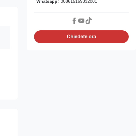
Whatsapp:
008615169332001
Chiedete ora