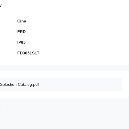
e
Cina
FRD
IP65
FD3051SLT
election Catalog.pdf