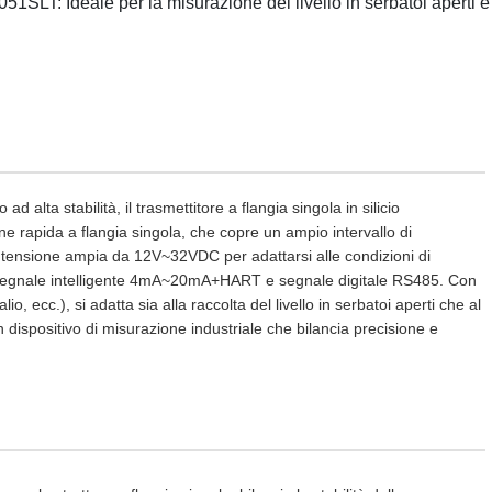
051SLT: Ideale per la misurazione del livello in serbatoi aperti e
ad alta stabilità, il trasmettitore a flangia singola in silicio
e rapida a flangia singola, che copre un ampio intervallo di
tensione ampia da 12V~32VDC per adattarsi alle condizioni di
di segnale intelligente 4mA~20mA+HART e segnale digitale RS485. Con
o, ecc.), si adatta sia alla raccolta del livello in serbatoi aperti che al
n dispositivo di misurazione industriale che bilancia precisione e