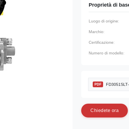
Proprietà di bas
Luogo di origine:
Marchio:
Certificazione:
Numero di modello:
FD3051SLT-S
PDF
C
h
i
e
d
e
t
e
o
r
a