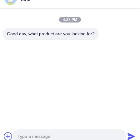
Tautan Cepat
Rumah
Produk
4:28 PM
Tampilan VR
Tentang Kita
Wisata Pabrik
Kontrol Kualitas
Good day, what product are you looking for?
Hubungi Kami
Quote Request Suatu
Berita
Hubungi Kami
+86-18553325367
+86-533-3571309
info@frdsensor.com
Hak cipta © 2026-2026 Shandong Friend Control System Co., Ltd.. Semua
hak dilindungi.