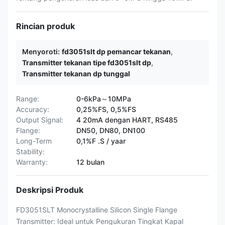
Rincian produk
Menyoroti:
fd3051slt dp pemancar tekanan
,
Transmitter tekanan tipe fd3051slt dp
,
Transmitter tekanan dp tunggal
Range:
0-6kPa～10MPa
Accuracy:
0,25%FS, 0,5%FS
Output Signal:
4 20mA dengan HART, RS485
Flange:
DN50, DN80, DN100
Long-Term
0,1%F .S / yaar
Stability:
Warranty:
12 bulan
Deskripsi Produk
FD3051SLT Monocrystalline Silicon Single Flange
Transmitter: Ideal untuk Pengukuran Tingkat Kapal