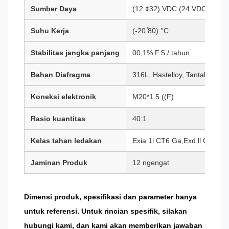
Sumber Daya
(12 ¢32) VDC (24 VDC direk
Suhu Kerja
(-20 ̊80) °C
Stabilitas jangka panjang
00,1% F.S / tahun
Bahan Diafragma
316L, Hastelloy, Tantalum, dll.
Koneksi elektronik
M20*1.5 ((F)
Rasio kuantitas
40:1
Kelas tahan ledakan
Exia 1l CT6 Ga,Exd ll CT6 G
Jaminan Produk
12 ngengat
Dimensi produk, spesifikasi dan parameter hanya
untuk referensi. Untuk rincian spesifik, silakan
hubungi kami, dan kami akan memberikan jawaban