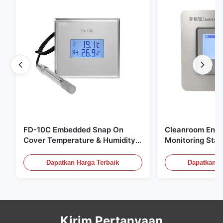
FD-10C Embedded Snap On
Cleanroom Envi
Cover Temperature & Humidity
Monitoring Stai
Transmitter 316L Stainless Steel
Embedded Micr
Monitor
20mA/RS485 Un
Dapatkan Harga Terbaik
Dapatkan H
Deteksi Asap
Kirim Pertanyaan