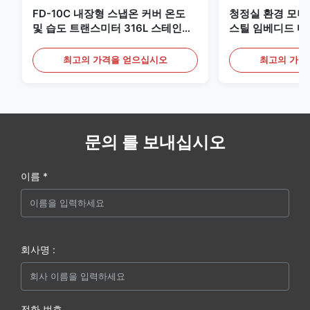
FD-10C 내장형 스냅온 커버 온도
청정실 환경 모
및 습도 트랜스미터 316L 스테인리
스틸 임베디드 마
스 스틸 모니터
20mA/RS485 
최고의 가격을 얻으십시오
최고의 가격
문의 를 보내십시오
이름 *
회사명 :
전화 번호