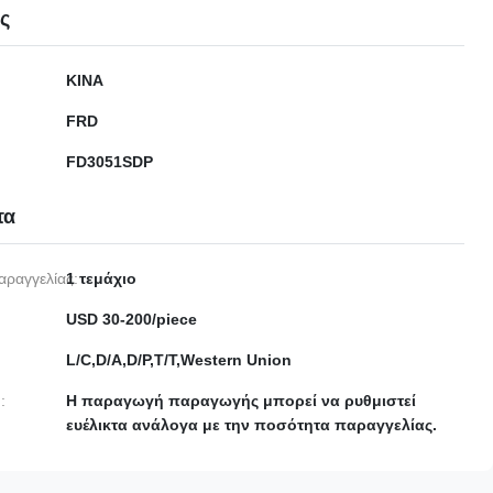
ες
ΚΙΝΑ
FRD
FD3051SDP
τα
αραγγελίας:
1 τεμάχιο
USD 30-200/piece
L/C,D/A,D/P,T/T,Western Union
:
Η παραγωγή παραγωγής μπορεί να ρυθμιστεί
ευέλικτα ανάλογα με την ποσότητα παραγγελίας.