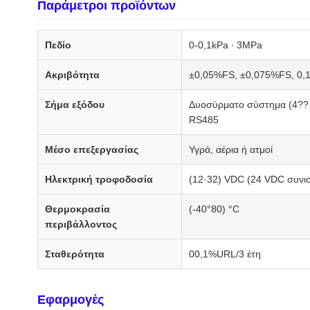
Παράμετροι προϊόντων
Πεδίο
0-0,1kPa ∙ 3MPa
Ακριβότητα
±0,05%FS, ±0,075%FS, 0,1
Σήμα εξόδου
Δυοσύρματο σύστημα (4?? 
RS485
Μέσο επεξεργασίας
Υγρά, αέρια ή ατμοί
Ηλεκτρική τροφοδοσία
(12·32) VDC (24 VDC συνισ
Θερμοκρασία
(-40°80) °C
περιβάλλοντος
Σταθερότητα
00,1%URL/3 έτη
Εφαρμογές