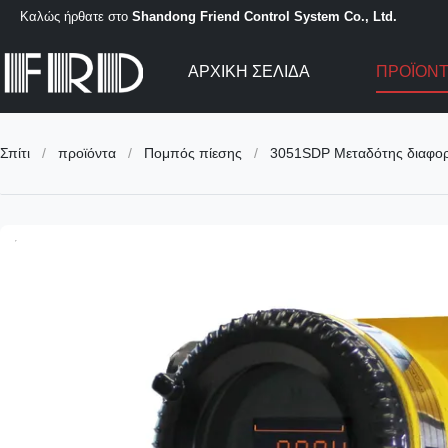
Καλώς ήρθατε στο
Shandong Friend Control System Co., Ltd.
ΑΡΧΙΚΉ ΣΕΛΊΔΑ
ΠΡΟΪΌΝ
Σπίτι
/
προϊόντα
/
Πομπός πίεσης
/
3051SDP Μεταδότης διαφορι