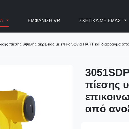
ΤΑ
ΕΜΦΆΝΙΣΗ VR
ΣΧΕΤΙΚΆ ΜΕ ΕΜΆΣ
κής πίεσης υψηλής ακρίβειας με επικοινωνία HART και διάφραγμα απ
3051SDP
πίεσης υ
επικοιν
από ανο