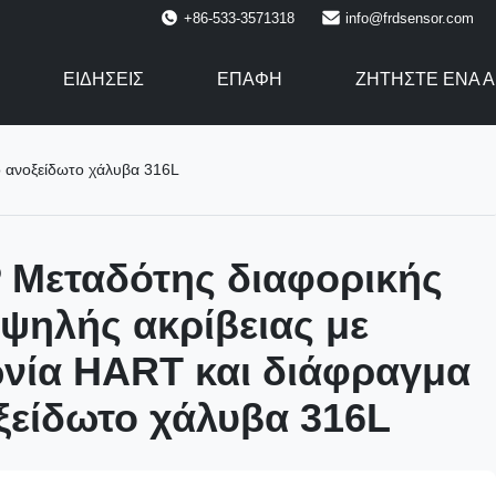
+86-533-3571318
info@frdsensor.com
ΕΙΔΉΣΕΙΣ
ΕΠΑΦΉ
ΖΗΤΉΣΤΕ ΈΝΑ 
ό ανοξείδωτο χάλυβα 316L
 Μεταδότης διαφορικής
ψηλής ακρίβειας με
ωνία HART και διάφραγμα
ξείδωτο χάλυβα 316L