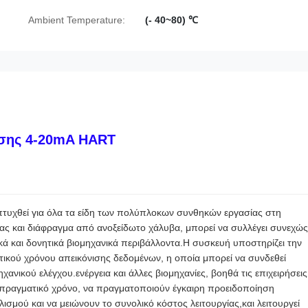
Ambient Temperature:
(- 40~80) ℃
εσης 4-20mA HART
υχθεί για όλα τα είδη των πολύπλοκων συνθηκών εργασίας στη
ας και διάφραγμα από ανοξείδωτο χάλυβα, μπορεί να συλλέγει συνεχώς
ικά και δονητικά βιομηχανικά περιβάλλοντα.Η συσκευή υποστηρίζει την
ικού χρόνου απεικόνισης δεδομένων, η οποία μπορεί να συνδεθεί
ικού ελέγχου.ενέργεια και άλλες βιομηχανίες, βοηθά τις επιχειρήσεις
ε πραγματικό χρόνο, να πραγματοποιούν έγκαιρη προειδοποίηση
σμού και να μειώνουν το συνολικό κόστος λειτουργίας,και λειτουργεί