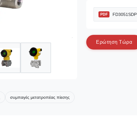
FD3051SDP-S
PDF
Ε
ρ
ώ
τ
η
σ
η
Τ
ώ
ρ
α
ς
συμπαγές μετατροπέας πίεσης