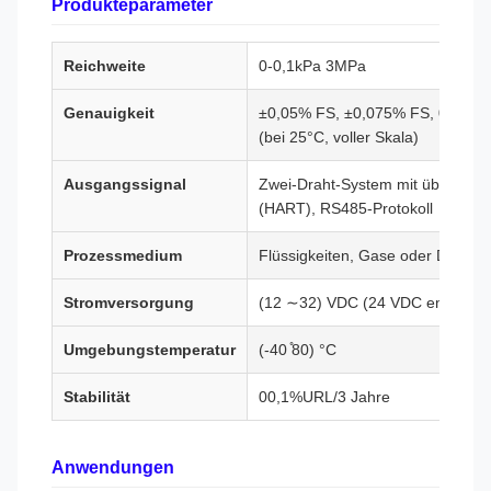
Produkteparameter
Reichweite
0-0,1kPa 3MPa
Genauigkeit
±0,05% FS, ±0,075% FS, 0,1% FS
(bei 25°C, voller Skala)
Ausgangssignal
Zwei-Draht-System mit überlagert
(HART), RS485-Protokoll
Prozessmedium
Flüssigkeiten, Gase oder Dampf
Stromversorgung
(12 ∼32) VDC (24 VDC empfohle
Umgebungstemperatur
(-40 ̊80) °C
Stabilität
00,1%URL/3 Jahre
Anwendungen