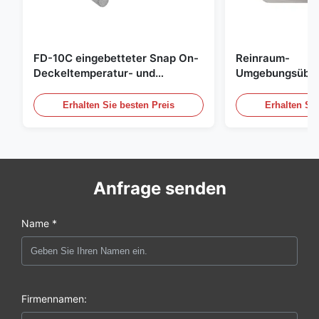
FD-10C eingebetteter Snap On-
Reinraum-
Deckeltemperatur- und
Umgebungsübe
Feuchtigkeitsübertrager 316L
Edelstahl einge
Edelstahlmonitor
20mA/RS485 für
Erhalten Sie besten Preis
Erhalten Sie
Rauchgasdetekt
Anfrage senden
Name *
Firmennamen: