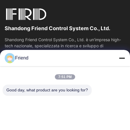
Shandong Friend Control System Co., Ltd.
Shandong Friend Control System Co., Ltd. è un'impresa high-
tech nazionale, specializzata in ricerca e sviluppo di
strumentazione, produzione e...
Friend
Collegamenti Rapidi
Casa
Prodotti
7:51 PM
Mostra VR
Chi Siamo
Fatory Tour
Controllo Di Qualità
Good day, what product are you looking for?
Contattaci
Richiedere Un Preventivo
Notizie
Contattici
+86-18553325367