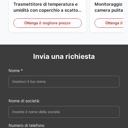
Trasmettitore di temperatura e
Monitoraggio am
umidità con coperchio a scatto
camera pulita M
integrato FD-10C, monitor in
20mA/RS485 in 
acciaio inossidabile 316L
inossidabile per
Ottenga il migliore prezzo
Ottenga il m
medico/fumo
Invia una richiesta
Nome *
Nome di società:
Numero di telefono