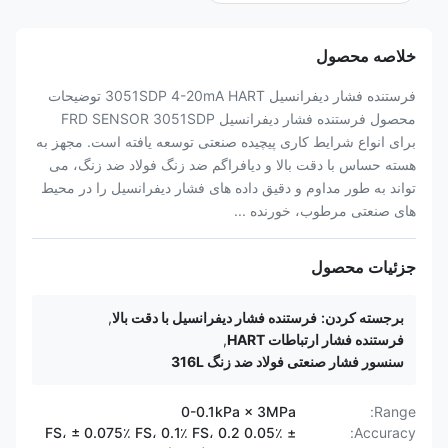
خلاصه محصول
فرستنده فشار دیفرانسیل 3051SDP 4-20mA HART توضیحات
محصول فرستنده فشار دیفرانسیل FRD SENSOR 3051SDP
برای انواع شرایط کاری پیچیده صنعتی توسعه یافته است. مجهز به
هسته حساس با دقت بالا و دیافراگم ضد زنگ فولاد ضد زنگ، می
تواند به طور مداوم و دقیق داده های فشار دیفرانسیل را در محیط
های صنعتی مرطوب، خورنده ...
جزئیات محصول
برجسته کردن:
فرستنده فشار دیفرانسیل با دقت بالا
,
فرستنده فشار ارتباطات HART
,
سنسور فشار صنعتی فولاد ضد زنگ 316L
0-0.1kPa × 3MPa
Range:
± 0.05٪ FS، ± 0.075٪ FS، 0.1٪ FS، 0.2
Accuracy: