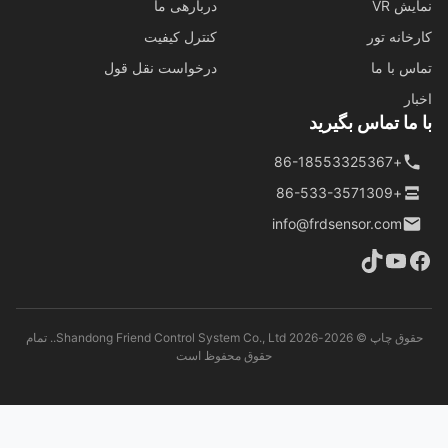
ش VR
دربارهی ما
خانه تور
کنترل کیفیت
س با ما
درخواست نقل قول
ار
ما تماس بگیرید
+86-18553325367
+86-533-3571309
info@frdsensor.com
حقوق چاپ © 2026-2026 Shandong Friend Control System Co., Ltd.. تمام
حقوق محفوظ است