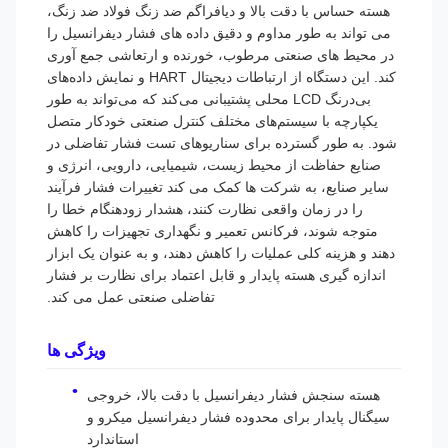
هسته حساس با دقت بالا و دیافراگم ضد زنگ فولاد ضد زنگ،
می تواند به طور مداوم و دقیق داده های فشار دیفرانسیل را
در محیط های صنعتی مرطوب، خورنده و ارتعاشی جمع آوری
کند. این دستگاه از ارتباطات دیجیتال HART و نمایش داده‌های
بی‌درنگ LCD محلی پشتیبانی می‌کند که می‌تواند به طور
یکپارچه با سیستم‌های مختلف کنترل صنعتی خودکار متصل
شود. به طور گسترده برای سناریوهای تست فشار تفاضلی در
صنایع حفاظت از محیط زیست، شیمیایی، دارویی، انرژی و
سایر صنایع، به شرکت ها کمک می کند تغییرات فشار فرآیند
را در زمان واقعی نظارت کنند، هشدار زودهنگام خطا را
متوجه شوند، فرکانس تعمیر و نگهداری تجهیزات را کاهش
دهند و هزینه کلی عملیات را کاهش دهند، و به عنوان یک ابزار
اندازه گیری هسته پایدار و قابل اعتماد برای نظارت بر فشار
تفاضلی صنعتی عمل می کند.
ویژگی ها
هسته سنجش فشار دیفرانسیل با دقت بالا، خروجی
سیگنال پایدار برای محدوده فشار دیفرانسیل میکرو و
استاندارد