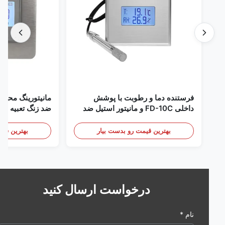
فرستنده دما و رطوبت با پوشش
مانیتورینگ محیطی اتا
داخلی FD-10C و مانیتور استیل ضد
زنگ 316L
mA/RS485
/ دود
بهترین قیمت رو بدست بیار
بهترین قیمت رو 
درخواست ارسال کنید
نام *