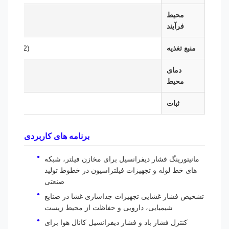
محیط
فرآیند
منبع تغذیه
(12 تا 32) VDC (24 VDC توصیه می شود)
دمای
محیط
ثبات
برنامه های کاربردی
مانیتورینگ فشار دیفرانسیل برای مخازن فیلتر، شبکه
های خط لوله و تجهیزات فیلتراسیون در خطوط تولید
صنعتی
تشخیص فشار غشایی تجهیزات جداسازی غشا در صنایع
شیمیایی، دارویی و حفاظت از محیط زیست
کنترل فشار باد و فشار دیفرانسیل کانال هوا برای