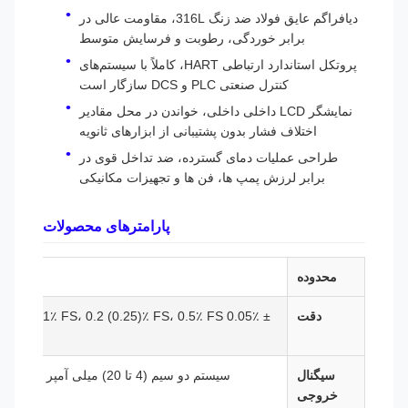
دیافراگم عایق فولاد ضد زنگ 316L، مقاومت عالی در
برابر خوردگی، رطوبت و فرسایش متوسط
پروتکل استاندارد ارتباطی HART، کاملاً با سیستم‌های
کنترل صنعتی PLC و DCS سازگار است
نمایشگر LCD داخلی داخلی، خواندن در محل مقادیر
اختلاف فشار بدون پشتیبانی از ابزارهای ثانویه
طراحی عملیات دمای گسترده، ضد تداخل قوی در
برابر لرزش پمپ ها، فن ها و تجهیزات مکانیکی
پارامترهای محصولات
محدوده
دقت
س
سیگنال
سیستم دو سیم (4 تا 20) میلی آمپر با
خروجی