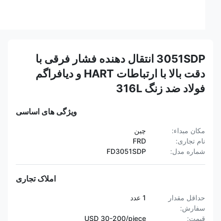
3051SDP انتقال دهنده فشار فرقی با
دقت بالا با ارتباطات HART و دیافراگم
فولاد ضد زنگ 316L
ویژگی های اساسی
مکان مبداء:
چین
نام تجاری:
FRD
شماره مدل:
FD3051SDP
املاک تجاری
حداقل مقدار
1 عدد
سفارش:
قیمت:
USD 30-200/piece