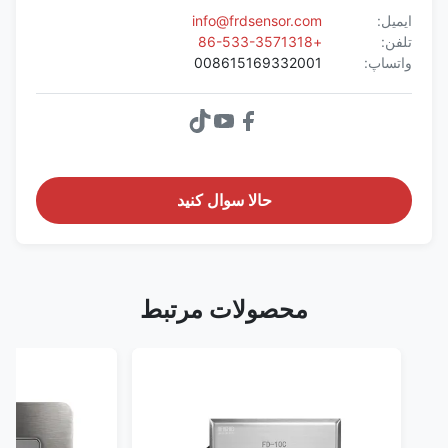
ایمیل:
info@frdsensor.com
تلفن:
+86-533-3571318
واتساپ:
008615169332001
حالا سوال کنيد
محصولات مرتبط