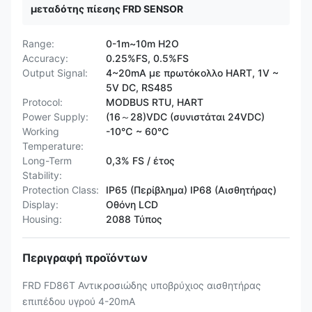
μεταδότης πίεσης FRD SENSOR
Range:
0-1m~10m H2O
Accuracy:
0.25%FS, 0.5%FS
Output Signal:
4~20mA με πρωτόκολλο HART, 1V ~
5V DC, RS485
Protocol:
MODBUS RTU, HART
Power Supply:
(16～28)VDC (συνιστάται 24VDC)
Working
-10℃ ~ 60℃
Temperature:
Long-Term
0,3% FS / έτος
Stability:
Protection Class:
IP65 (Περίβλημα) IP68 (Αισθητήρας)
Display:
Οθόνη LCD
Housing:
2088 Τύπος
Περιγραφή προϊόντων
FRD FD86T Αντικροσιώδης υποβρύχιος αισθητήρας
επιπέδου υγρού 4-20mA