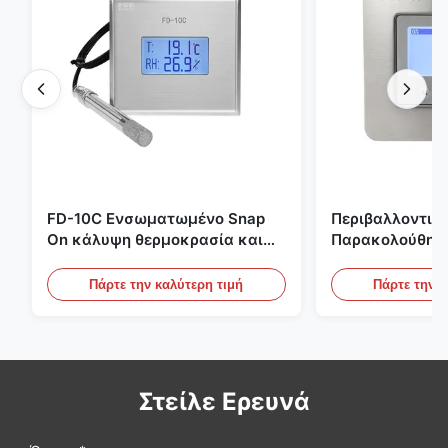
FD-10C Ενσωματωμένο Snap
Περιβαλλοντικ
On κάλυψη θερμοκρασία και
Παρακολούθησ
υγρασία μεταδότης 316L
Χώρου Ενσωμα
αντηλιακό οθόνη από
Ανοξείδωτο Χάλ
Πάρτε την καλύτερη τιμή
Πάρτε την κ
ανοξείδωτο χάλυβα
20mA/RS485 Για
Ανίχνευση Καπ
Στείλε Ερευνά