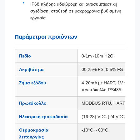
IP68 πλήρης αδιάβροχη και αντισυμπιεστική
σχεδίαση, σταθερή σε μακροχρόνια βυθισμένη
εργασία
Παράμετροι προϊόντων
Πεδίο
0-1m~10m H2O
Ακριβότητα
00,25% FS, 0,5% FS
Σήμα εξόδου
4·20mA με HART, 1V ~ 5V DC
πρωτόκολλο RS485
Πρωτόκολλο
MODBUS RTU, HART
Ηλεκτρική τροφοδοσία
(16·28) VDC (24 VDC συνιστά
Θερμοκρασία
-10°C ~ 60°C
λειτουργίας