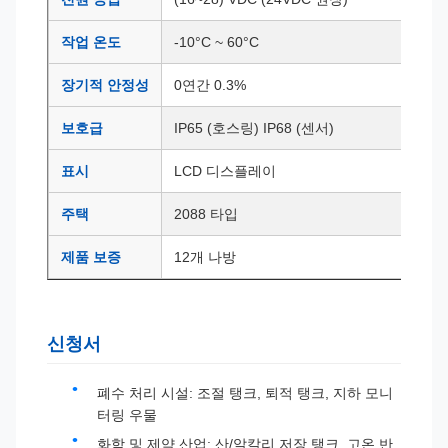
작업 온도
-10°C ~ 60°C
장기적 안정성
0연간 0.3%
보호급
IP65 (호스링) IP68 (센서)
표시
LCD 디스플레이
주택
2088 타입
제품 보증
12개 나방
신청서
폐수 처리 시설: 조절 탱크, 퇴적 탱크, 지하 모니
터링 우물
화학 및 제약 산업: 산/알칼리 저장 탱크, 고온 반