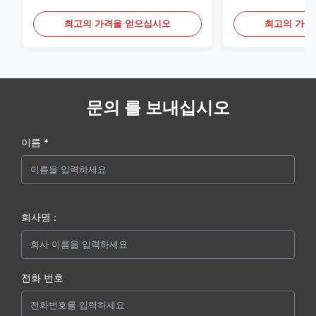
스 스틸 모니터
20mA/RS485 
최고의 가격을 얻으십시오
최고의 가격
문의 를 보내십시오
이름 *
회사명 :
전화 번호