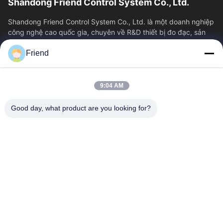
Shandong Friend Control System Co., Ltd.
Shandong Friend Control System Co., Ltd. là một doanh nghiệp
công nghệ cao quốc gia, chuyên về R&D thiết bị đo đạc, sản
xuất và dịch vụ điều...
Friend
Liên Kết Nhanh
Nhà
Sản Phẩm
9:04 AM
Hướng Dẫn VR
Về Chúng Tôi
Tham Quan Nhà Máy
Kiểm Soát Chất Lượng
Good day, what product are you looking for?
Liên Hệ Chúng Tôi
Yêu Cầu Báo Giá
Tin Tức
Liên Hệ Với Chúng Tôi
+86-18553325367
+86-533-3571309
info@frdsensor.com