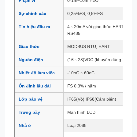
Phạm vi
0-1m~10m H2O
Sự chính xác
0,25%FS, 0,5%FS
Tín hiệu đầu ra
4～20mA với giao thức HART, 1V ~ 
RS485
Giao thức
MODBUS RTU, HART
Nguồn điện
(16～28)VDC (khuyên dùng 24VDC
Nhiệt độ làm việc
-10oC ~ 60oC
Ổn định lâu dài
FS 0,3% / năm
Lớp bảo vệ
IP65(Vỏ) IP68(Cảm biến)
Trưng bày
Màn hình LCD
Nhà ở
Loại 2088