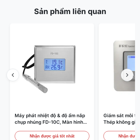
Sản phẩm liên quan
Máy phát nhiệt độ & độ ẩm nắp
Giám sát môi t
chụp nhúng FD-10C, Màn hình
Thép không gỉ 
thép không gỉ 316L
20mA/RS485 Dùn
Phát hiện Khói
Nhận được giá tốt nhất
Nhận được 