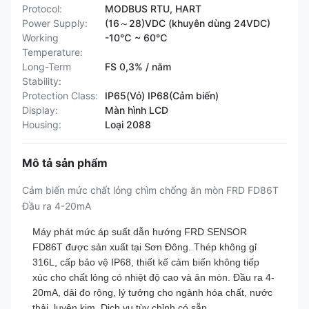
Protocol:
MODBUS RTU, HART
Power Supply:
(16～28)VDC (khuyên dùng 24VDC)
Working
-10℃ ~ 60℃
Temperature:
Long-Term
FS 0,3% / năm
Stability:
Protection Class:
IP65(Vỏ) IP68(Cảm biến)
Display:
Màn hình LCD
Housing:
Loại 2088
Mô tả sản phẩm
Cảm biến mức chất lỏng chìm chống ăn mòn FRD FD86T
Đầu ra 4-20mA
Máy phát mức áp suất dẫn hướng FRD SENSOR
FD86T được sản xuất tại Sơn Đông. Thép không gỉ
316L, cấp bảo vệ IP68, thiết kế cảm biến không tiếp
xúc cho chất lỏng có nhiệt độ cao và ăn mòn. Đầu ra 4-
20mA, dải đo rộng, lý tưởng cho ngành hóa chất, nước
thải, luyện kim. Dịch vụ tùy chỉnh có sẵn.