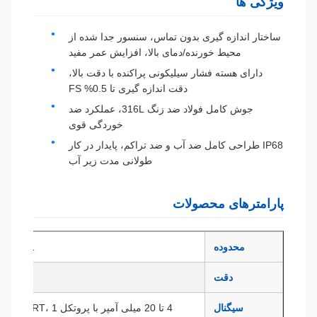
ویژگی ها
ساختار اندازه گیری بدون تماس، سنسور جدا شده از
محیط خورنده/دمای بالا، افزایش عمر مفید
دارای هسته فشار سیلیکونی پراکنده با دقت بالا،
دقت اندازه گیری تا 0.5% FS
جوش کامل فولاد ضد زنگ 316L، عملکرد ضد
خوردگی قوی
IP68 طراحی کامل ضد آب و ضد تراکم، پایدار در کار
طولانی مدت زیر آب
پارامترهای محصولات
محدوده
0-1 متر تا 10 متر H2O
دقت
0.25% FS، 0.5% FS
سیگنال