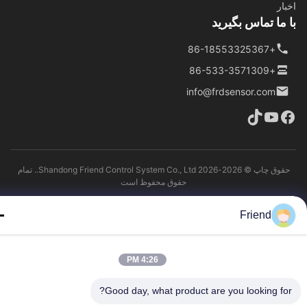
ار
ما تماس بگیرید
+86-18553325367
+86-533-3571309
info@frdsensor.com
حقوق چاپ © 2026-2026 Shandong Friend Control System Co., Ltd.. تمام
حقوق محفوظ است
Friend
4:26 PM
Good day, what product are you looking fo