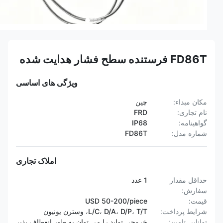
FD86T فرستنده سطح فشار هدایت شده
ویژگی های اساسی
مکان مبداء:
چین
نام تجاری:
FRD
گواهینامه:
IP68
شماره مدل:
FD86T
املاک تجاری
حداقل مقدار
1 عدد
سفارش:
قیمت:
USD 50-200/piece
شرایط پرداخت:
L/C، D/A، D/P، T/T، وسترن یونیون
توانایی تامین:
خروجی تولید را می توان به طور انعطاف پذیر