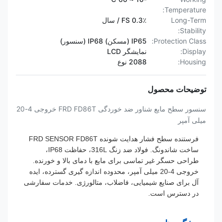
Temperature:
Long-Term
0.3٪ FS / سال
Stability:
Protection Class:
IP65 (مسکن) IP68 (سنسور)
Display:
نمایشگر LCD
Housing:
2088 نوع
توضیحات محصول
سنسور سطح مایع شناور ضد خوردگی FRD FD86T خروجی 4-20
میلی آمپر
فرستنده سطح فشار هدایت شونده FRD SENSOR FD86T
ساخت شاندونگ. فولاد ضد زنگ 316L، حفاظت IP68،
طراحی حسگر غیر تماسی برای مایع با دمای بالا و خورنده.
خروجی 4-20 میلی آمپر، محدوده اندازه گیری گسترده، ایده
آل برای صنایع شیمیایی، فاضلاب، متالورژی. خدمات سفارشی
در دسترس است.