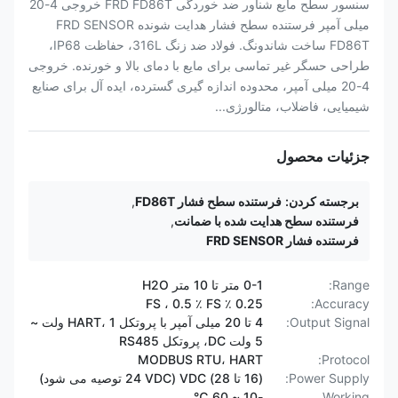
سنسور سطح مایع شناور ضد خوردگی FRD FD86T خروجی 4-20
میلی آمپر فرستنده سطح فشار هدایت شونده FRD SENSOR
FD86T ساخت شاندونگ. فولاد ضد زنگ 316L، حفاظت IP68،
طراحی حسگر غیر تماسی برای مایع با دمای بالا و خورنده. خروجی
4-20 میلی آمپر، محدوده اندازه گیری گسترده، ایده آل برای صنایع
شیمیایی، فاضلاب، متالورژی...
جزئیات محصول
برجسته کردن:
فرستنده سطح فشار FD86T
,
فرستنده سطح هدایت شده با ضمانت
,
فرستنده فشار FRD SENSOR
Range:
0-1 متر تا 10 متر H2O
0.25 ٪ FS ، 0.5 ٪ FS
Accuracy:
Output Signal:
4 تا 20 میلی آمپر با پروتکل HART، 1 ولت ~
5 ولت DC، پروتکل RS485
MODBUS RTU، HART
Protocol:
Power Supply:
(16 تا 28) VDC (24 VDC توصیه می شود)
-10 ~ 60 ℃
Working