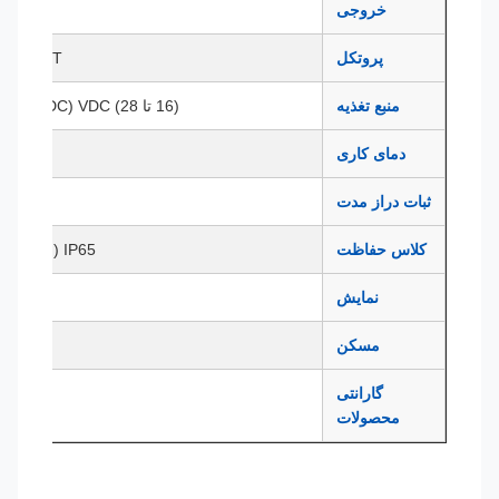
خروجی
پروتکل 485
پروتکل
 RTU، HART
منبع تغذیه
(16 تا 28) VDC (24 VDC توصیه می شود)
دمای کاری
-10 ~ 60 ℃
ثبات دراز مدت
0.3٪ FS / سال
کلاس حفاظت
IP65 (مسکن) IP68 (سنسور)
نمایش
نمایشگ
مسکن
8
گارانتی
محصولات