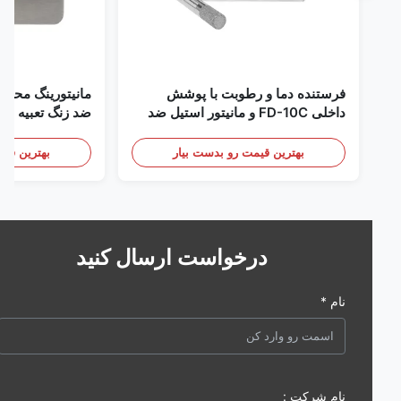
فرستنده دما و رطوبت با پوشش
مانیتورینگ محیطی اتا
داخلی FD-10C و مانیتور استیل ضد
زنگ 316L
mA/RS485
/ دود
بهترین قیمت رو بدست بیار
بهترین قیمت رو 
درخواست ارسال کنید
نام *
نام شرکت :