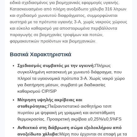
ειδικά σχεδιασμένος για βιομηχανικές εφαρμογές υγιεινής.
Κατασκευασμένο από πλήρη ανοξείδωτο χάλυβα 316 λίτρων
και σχεδιασμό χωνευτού διαφράγματος, συμμορφώνεται
αυστηρά με τα πρότυπα υγιεινής 3-A, χωρίς νεκρούς χώρους
και εύκολο καθαρισμό για αποστειρωμένα περιβάλλοντα
παραγωγής σε βιομηχανίες τροφίμων και ποτών,
φαρμακευτικών προϊόντων και βιομηχανικών.
Βασικά Χαρακτηριστικά
Σχεδιασμός συμβατός με την υγιεινή:
Πλήρως
συγκολλημένη κατασκευή με χωνευτό διάφραγμα, που
πληροί τα υγειονομικά πρότυπα 3-Α. Χωρίς νεκρό χώρο
για διατήρηση μέσων, συμβατό με διαδικασίες
καθαρισμού CIP/SIP
Μέτρηση υψηλής ακρίβειας και
σταθερότητας:
Πιεζοαντιστατικό αισθητήριο τσιπ
πυριτίου με ψηφιακή μη γραμμική και αντιστάθμιση
θερμοκρασίας. Προαιρετική ακρίβεια ±0,25%/±0,5%FS
Ανθεκτικό στη διάβρωση σώμα εξολοκλήρου από
ανοξείδωτο χάλυβα:
Μέρη που έρχονται σε επαφή με τα