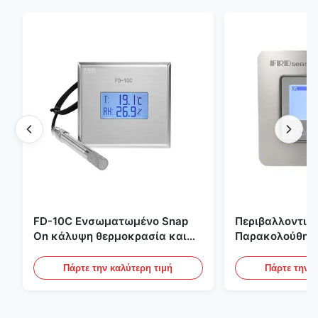
FD-10C Ενσωματωμένο Snap
Περιβαλλοντικ
On κάλυψη θερμοκρασία και
Παρακολούθησ
υγρασία μεταδότης 316L
Χώρου Ενσωμα
αντηλιακό οθόνη από
Ανοξείδωτο Χάλ
Πάρτε την καλύτερη τιμή
Πάρτε την κ
ανοξείδωτο χάλυβα
20mA/RS485 Για
Ανίχνευση Καπ