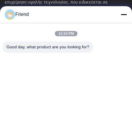
επιχείρηση υψηλής τεχνολογίας, που ειδικεύεται σε
υπηρεσίες Ε&Α οργάνων, κατασκευής...
Friend
Γρήγορες Συνδέσεις
Αρχική Σελίδα
Προϊόντα
12:24 PM
Εμφάνιση VR
Σχετικά Με Εμάς
Γύρος Εργοστασίων
Ποιοτικός Έλεγχος
Good day, what product are you looking for?
Επαφή
Ζητήστε Ένα Απόσπασμα
Νέα
Μας Ελάτε Σε Επαφή Με
+86-18553325367
+86-533-3571309
info@frdsensor.com