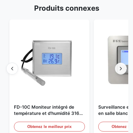
Produits connexes
FD-10C Moniteur intégré de
Surveillance e
température et d'humidité 316L
en salle blanch
en acier inoxydable
en acier inoxyd
20mA/RS485 pou
Obtenez le meilleur prix
Obtenez le 
Détection de f