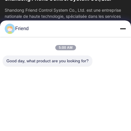
Shandong Friend Control System Co., Ltd. est une entreprise
nationale de haute technologie, spécialisée dans les services
de R&D en...
Friend
Liens Rapides
Aperçu
Produits
5:00 AM
VR Show
A Propos De Nous
Visite D'usine
Contrôle De La Qualité
Good day, what product are you looking for?
Contact
Demande De Soumission
Nouvelles
Contactez-Nous
+86-18553325367
+86-533-3571309
info@frdsensor.com