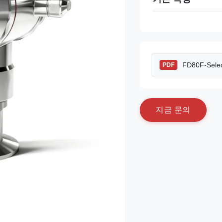
FD80F-Selec
PDF
지
금
문
의