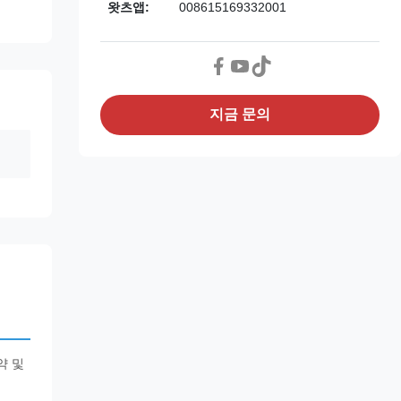
왓츠앱:
008615169332001
지금 문의
약 및