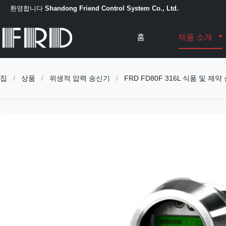
환영합니다
Shandong Friend Control System Co., Ltd.
홈
제품 소개
집
/
상품
/
위생적 압력 송신기
/
FRD FD80F 316L 식품 및