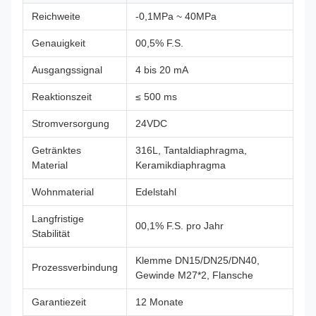
Reichweite
-0,1MPa ~ 40MPa
Genauigkeit
00,5% F.S.
Ausgangssignal
4 bis 20 mA
Reaktionszeit
≤ 500 ms
Stromversorgung
24VDC
Getränktes
316L, Tantaldiaphragma,
Material
Keramikdiaphragma
Wohnmaterial
Edelstahl
Langfristige
00,1% F.S. pro Jahr
Stabilität
Klemme DN15/DN25/DN40,
Prozessverbindung
Gewinde M27*2, Flansche
Garantiezeit
12 Monate