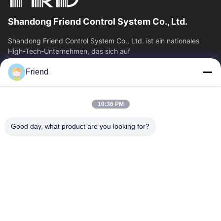
Shandong Friend Control System Co., Ltd.
Shandong Friend Control System Co., Ltd. ist ein nationales
High-Tech-Unternehmen, das sich auf
Instrumentierungsforschung und -entwicklung,...
Friend
Schnelle Verbindungen
Startseite
Produkte
10:36 PM
VR Show
Über Uns
Fabrik Tour
Qualitätskontrolle
Good day, what product are you looking for?
Kontakt
Referenzen
Nachrichten
Treten Sie Mit Uns In Verbindung
+86-18553325367
+86-533-3571309
info@frdsensor.com