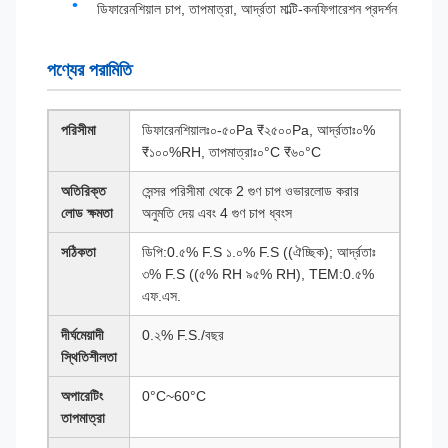
ডিফারেনশিয়াল চাপ, তাপমাত্রা, আর্দ্রতা মাল্টি-কনফিগারেশন প্রদর্শন
পণ্যের পরামিতি
পরিসীমা
ডিফারেনশিয়ালঃ০-৫০Pa ₹২৫০০Pa, আর্দ্রতাঃ০%
₹১০০%RH, তাপমাত্রাঃ০°C ₹৬০°C
অতিরিক্ত
সেন্সর পরিসীমা থেকে 2 গুণ চাপ ওভারলোড করার
লোড ক্ষমতা
অনুমতি দেয় এবং 4 গুণ চাপ ধ্বংস
সঠিকতা
ডিপি:0.৫% F.S ১.০% F.S ((ঐচ্ছিক); আর্দ্রতাঃ
৩% F.S ((৫% RH ৯৫% RH), TEM:0.৫%
এফ.এস.
দীর্ঘমেয়াদী
0.২% F.S./বছর
স্থিতিশীলতা
অপারেটিং
0°C~60°C
তাপমাত্রা