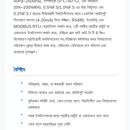
50Pa~2500Pa), তাপমাত্রা (0°C~60°C), এবং আর্দ্রতা
(0%~100%RH), 0.5%F.S/1.0%F.S এর উচ্চ নির্ভুলতা এবং
0.2%F.S / বছরের দীর্ঘমেয়াদী স্থিতিশীলতার সাথে।একাধিক আউটপুট
সিগন্যাল অপশন (4-20mA) দিয়ে সজ্জিত, RS485, ইত্যাদি) এবং
MODBUS RTU প্রোটোকল সমর্থন করে, এটি নমনীয় প্রাচীর-মাউন্ট বা
এমবেডেড ইনস্টলেশন সমর্থন করে, ঐচ্ছিক এক্স আই আই বি টি 6 জিএ
বিস্ফোরণ-প্রতিরোধী কনফিগারেশন সহ,পরিচ্ছন্ন কর্মশালার জন্য নির্ভরযোগ্য
পর্যবেক্ষণ কেন্দ্র হিসাবে কাজ করে, মেডিকেল নেতিবাচক চাপ পরিবেশ এবং
অন্যান্য দৃশ্যকল্প।
বৈশিষ্ট্য
পরিষ্কার, শুষ্ক, অ ক্ষয়কারী গ্যাস পরিমাপ
বিভিন্ন আকার এবং কাঠামো এবং আউটপুট পদ্ধতি
বুদ্ধিমান সার্কিট বোর্ড, কোন চলন্ত অংশ, স্থিতিশীল এবং নির্ভরযোগ্য
কর্মক্ষমতা
সহজ ইনস্টলেশনের জন্য প্রাচীর-মাউন্ট বা এমবেডেড হতে পারে
লোড চাপে স্বয়ংক্রিয় শূন্য সেটিং