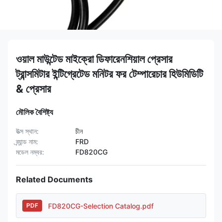
ওয়াল মাউন্টেড মাইক্রো ডিফারেনশিয়াল প্রেসার
ট্রান্সমিটার ইন্টিগ্রেটেড মনিটর ফর টেম্পারেচার হিউমিডিটি
& প্রেসার
মৌলিক বৈশিষ্ট্য
উত্স স্থান:
চীন
ব্র্যান্ড নাম:
FRD
মডেল নম্বর:
FD820CG
Related Documents
FD820CG-Selection Catalog.pdf
PDF