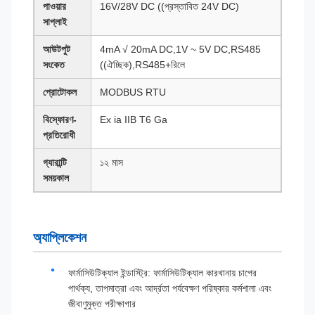
পাওয়ার
16V/28V DC ((প্রস্তাবিত 24V DC)
সাপ্লাই
আউটপুট
4mA √ 20mA DC,1V ~ 5V DC,RS485
সংকেত
((ঐচ্ছিক),RS485+রিলে
প্রোটোকল
MODBUS RTU
বিস্ফোরণ-
Ex ia IIB T6 Ga
প্রতিরোধী
গ্যারান্টি
১২ মাস
সময়কাল
অ্যাপ্লিকেশন
ফার্মাসিউটিক্যাল ইন্ডাস্ট্রি: ফার্মাসিউটিক্যাল কারখানায় চাপের
পার্থক্য, তাপমাত্রা এবং আর্দ্রতা পর্যবেক্ষণ পরিষ্কার কর্মশালা এবং
জীবাণুমুক্ত পরীক্ষাগার