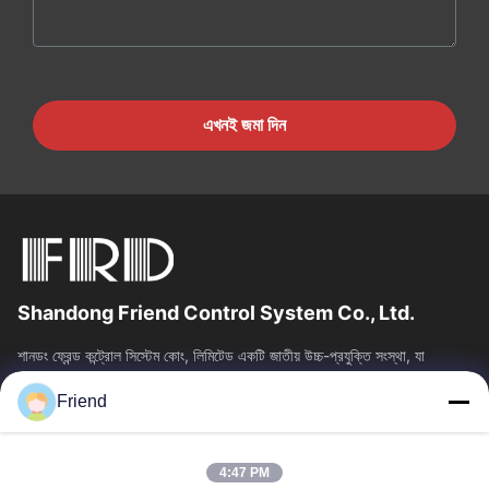
এখনই জমা দিন
Shandong Friend Control System Co., Ltd.
শানডং ফ্রেন্ড কন্ট্রোল সিস্টেম কোং, লিমিটেড একটি জাতীয় উচ্চ-প্রযুক্তি সংস্থা, যা
ইন্সট্রুমেন্টেশন R&D, উত্পাদন এবং শিল্প নিয়ন্ত্রণ...
Friend
দ্রুত লিঙ্ক
বাড়ি
পণ্য
4:47 PM
VR প্রদর্শন
আমাদের সম্পর্কে