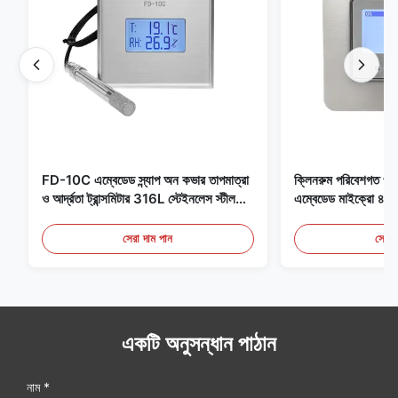
FD-10C এম্বেডেড স্ন্যাপ অন কভার তাপমাত্রা
ক্লিনরুম পরিবেশগত পর্যব
ও আর্দ্রতা ট্রান্সমিটার 316L স্টেইনলেস স্টীল
এম্বেডেড মাইক্রো
মনিটর
মেডিকেল / ধোঁয়া সনাক
সেরা দাম পান
সেরা 
একটি অনুসন্ধান পাঠান
নাম *