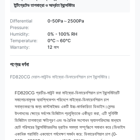
ইন্টিগ্রেটেড তাপমাত্রা ও আর্দ্রতা ট্রান্সমিটার
Differential
0-50Pa～2500Pa
Pressure:
Humidity:
0% - 100% RH
Temperature:
0℃～60℃
Warranty:
12 মাস
পণ্যের বর্ণনা
FD820CG দেয়াল-মাউন্টড মাইক্রো-ডিফারেনশিয়াল চাপ ট্রান্সমিটার।
FD820CG প্রাচীর-মাউন্ট করা মাইক্রো-ডিফারেনশিয়াল চাপ ট্রান্সমিটারটি
সমালোচনামূলক অ্যাপ্লিকেশন পরিবেশে মাইক্রো-ডিফারেনশিয়াল চাপ
সনাক্তকরণের জন্য কাস্টমাইজড একটি উচ্চ-কার্যকারিতা ডিভাইস।সেন্সর
উৎপাদনের ক্ষেত্রে সর্বশেষ ডিজিটাল প্রযুক্তিকে একীভূত করা, এটি সুনির্দিষ্ট
ডিজিটাল তাপমাত্রা ক্ষতিপূরণ এবং অ-রৈখিক সংশোধন অ্যালগরিদমের মাধ্যমে
ছোট পরিসরের ট্রান্সমিটারগুলির ড্রাইভ সমস্যা সম্পূর্ণরূপে সমাধান করে।ডিভাইস
একাধিক পরামিতি একযোগে পর্যবেক্ষণ সমর্থন করে: ডিফারেনশিয়াল চাপ (0-