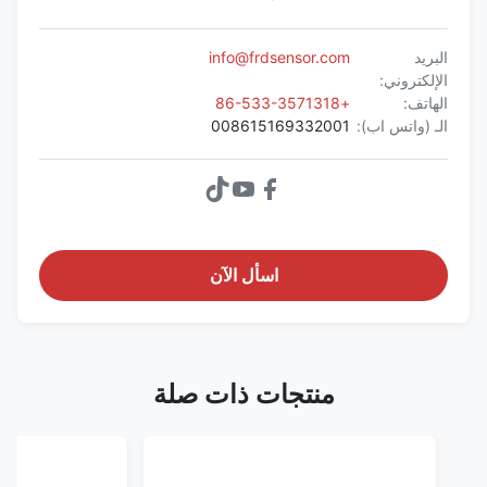
البريد
info@frdsensor.com
الإلكتروني:
الهاتف:
+86-533-3571318
الـ (واتس اب):
008615169332001
اسأل الآن
منتجات ذات صلة