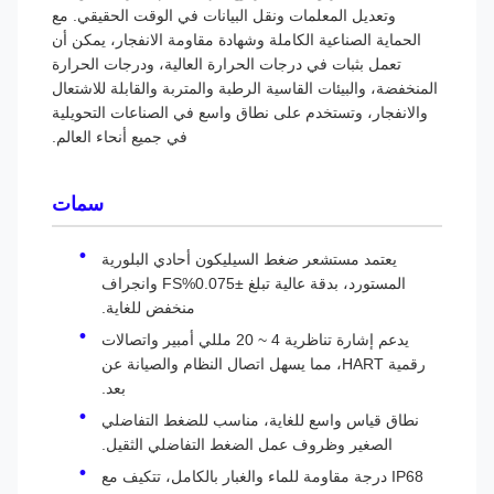
وتعديل المعلمات ونقل البيانات في الوقت الحقيقي. مع
الحماية الصناعية الكاملة وشهادة مقاومة الانفجار، يمكن أن
تعمل بثبات في درجات الحرارة العالية، ودرجات الحرارة
المنخفضة، والبيئات القاسية الرطبة والمتربة والقابلة للاشتعال
والانفجار، وتستخدم على نطاق واسع في الصناعات التحويلية
في جميع أنحاء العالم.
سمات
يعتمد مستشعر ضغط السيليكون أحادي البلورية
المستورد، بدقة عالية تبلغ ±0.075%FS وانجراف
منخفض للغاية.
يدعم إشارة تناظرية 4 ~ 20 مللي أمبير واتصالات
رقمية HART، مما يسهل اتصال النظام والصيانة عن
بعد.
نطاق قياس واسع للغاية، مناسب للضغط التفاضلي
الصغير وظروف عمل الضغط التفاضلي الثقيل.
IP68 درجة مقاومة للماء والغبار بالكامل، تتكيف مع