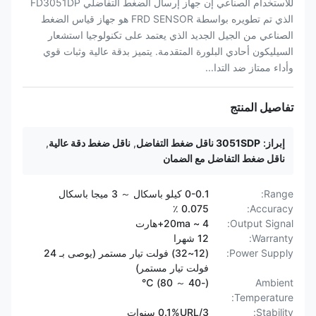
للاستخدام الصناعي إن جهاز إرسال الضغط التفاضلي FD3051DP
الذي تم تطويره بواسطة FRD SENSOR هو جهاز قياس الضغط
الصناعي من الجيل الجديد الذي يعتمد على تكنولوجيا استشعار
السيليكون أحادي البلورة المتقدمة. يتميز بدقة عالية وثبات قوي
وأداء ممتاز ضد التدا...
تفاصيل المنتج
إبراز:
3051SDP ناقل ضغط التفاضل
,
ناقل ضغط دقة عالية
,
ناقل ضغط التفاضل مع الضمان
Range:
0-0.1 كيلو باسكال ～ 3 ميجا باسكال
0.075 ٪
Accuracy:
Output Signal:
4 ~ 20ma+هارت
Warranty:
12 شهرا
Power Supply:
(12~32) فولت تيار مستمر (يوصى بـ 24
فولت تيار مستمر)
(-40 ～ 80) ℃
Ambient
Temperature:
Stability:
0.1%URL/3 سنوات