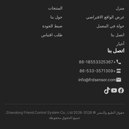
ل
المنتجات
 الواقع الافتراضي
حول بنا
ة في المعمل
ضبط الجودة
ل بنا
طلب اقتباس
ار
ل بنا
+86-18553325367
+86-533-3571309
info@frdsensor.com
حقوق الطبع والنشر © 2026-2026 Shandong Friend Control System Co., Ltd..
جميع الحقوق محفوظة