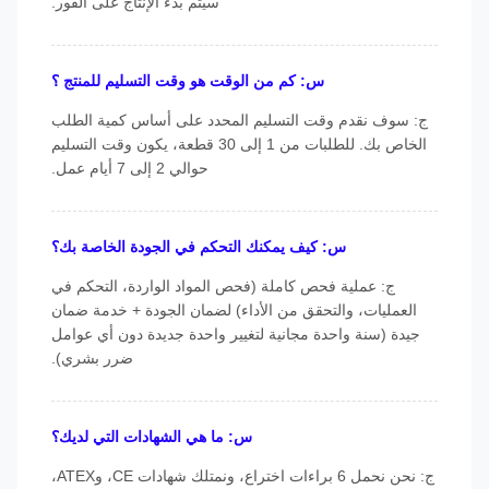
سيتم بدء الإنتاج على الفور.
س: كم من الوقت هو وقت التسليم للمنتج ؟
ج: سوف نقدم وقت التسليم المحدد على أساس كمية الطلب
الخاص بك. للطلبات من 1 إلى 30 قطعة، يكون وقت التسليم
حوالي 2 إلى 7 أيام عمل.
س: كيف يمكنك التحكم في الجودة الخاصة بك؟
ج: عملية فحص كاملة (فحص المواد الواردة، التحكم في
العمليات، والتحقق من الأداء) لضمان الجودة + خدمة ضمان
جيدة (سنة واحدة مجانية لتغيير واحدة جديدة دون أي عوامل
ضرر بشري).
س: ما هي الشهادات التي لديك؟
ج: نحن نحمل 6 براءات اختراع، ونمتلك شهادات CE، وATEX،