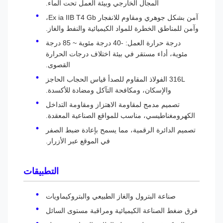
المجال الخارجي وبيئة العمل تحت الماء.
آمن بشكل جوهري ومقاوم للانفجار Ex ia IIB T4 Gb،
وآمن للمناطق الخطرة للمواد الكيميائية والنفط والغاز.
درجة حرارة العمل: -40 درجة مئوية ~ 85 درجة
مئوية، أداء مستقر في بيئة اختلاف درجات الحرارة
القصوى.
316L الفولاذ المقاوم للصدأ قياس الحجاب الحاجز
والإسكان، ومكافحة التآكل ومضادة للأكسدة.
تصميم مدمج لمقاومة الاهتزاز ومقاومة التداخل
الكهرومغناطيسي، مناسب للمواقع الصناعية المعقدة.
تصميم الدائرة الرقمية، مما يسمح بإعادة ضبط الصفر
في الموقع عبر الأزرار.
التطبيقات
صناعة البترول والغاز الطبيعي والبتروكيماويات
فرق ضغط الصناعة الكيميائية ومراقبة مستوى السائل