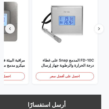
FD-10C المدمج Snap على غطاء
مراقبة البيئة في الغر
درجة الحرارة والرطوبة جهاز إرسال
ميكرو مدمج من الفولاذ
316L مراقبة الفولاذ المقاوم للصدأ
RS485
الكشف عن الأبخرة
احصل على أفضل سعر
احصل على أف
أرسل استفسارًا