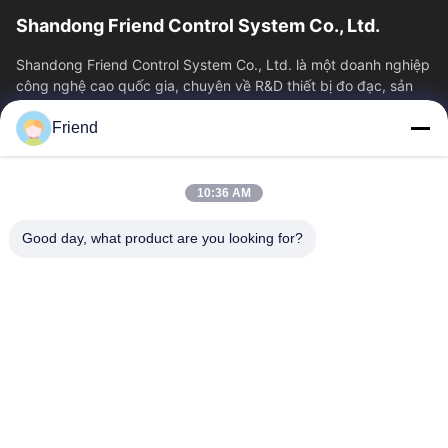
Shandong Friend Control System Co., Ltd.
Shandong Friend Control System Co., Ltd. là một doanh nghiệp
công nghệ cao quốc gia, chuyên về R&D thiết bị đo đạc, sản
xuất và dịch vụ điều...
Friend
Liên Kết Nhanh
Nhà
Sản Phẩm
10:36 AM
Hướng Dẫn VR
Về Chúng Tôi
Tham Quan Nhà Máy
Kiểm Soát Chất Lượng
Good day, what product are you looking for?
Liên Hệ Chúng Tôi
Yêu Cầu Báo Giá
Tin Tức
Liên Hệ Với Chúng Tôi
+86-18553325367
+86-533-3571309
info@frdsensor.com