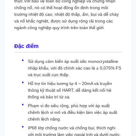
thực.Với bảo vệ toàn bộ công nghiệp và chứng nhận
chống nổ, nó có thể hoạt động ổn định trong môi
trường nhiệt độ cao, nhiệt độ thấp, ẩm, bụi và dễ cháy
và nổ khắc nghiệt, được sử dụng rộng rãi trong các
ngành công nghiệp quy trình trên toàn thế giới.
Đặc điểm
Sử dụng cảm biến áp suất silic monocrystalline
nhập khẩu, với độ chính xác cao là ± 0,075% FS
và trục xuất cực thấp.
Hỗ trợ tín hiệu tương tự 4 ~ 20mA và truyền
thông kỹ thuật số HART, dễ dàng kết nối hệ
thống và bảo trì từ xa.
Phạm vi đo siêu rộng, phù hợp với áp suất
chênh lệch vi mô và điều kiện làm việc áp suất
chênh lệch nặng.
IP68 lớp chống nước và chống bụi, thích nghi
với môi trường làm việc ngoài trời và dưới nước.