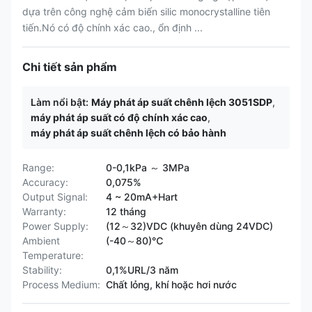
dựa trên công nghệ cảm biến silic monocrystalline tiên
tiến.Nó có độ chính xác cao., ổn định ...
Chi tiết sản phẩm
Làm nổi bật:
Máy phát áp suất chênh lệch 3051SDP
,
máy phát áp suất có độ chính xác cao
,
máy phát áp suất chênh lệch có bảo hành
Range:
0-0,1kPa ～ 3MPa
Accuracy:
0,075%
Output Signal:
4 ~ 20mA+Hart
Warranty:
12 tháng
Power Supply:
(12～32)VDC (khuyên dùng 24VDC)
Ambient
(-40～80)℃
Temperature:
Stability:
0,1%URL/3 năm
Process Medium:
Chất lỏng, khí hoặc hơi nước