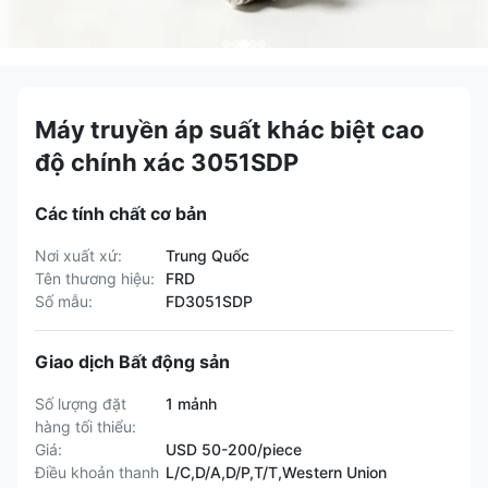
Máy truyền áp suất khác biệt cao
độ chính xác 3051SDP
Các tính chất cơ bản
Nơi xuất xứ:
Trung Quốc
Tên thương hiệu:
FRD
Số mẫu:
FD3051SDP
Giao dịch Bất động sản
Số lượng đặt
1 mảnh
hàng tối thiểu:
Giá:
USD 50-200/piece
Điều khoản thanh
L/C,D/A,D/P,T/T,Western Union