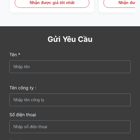
Phát hiện Khói
Nhận được giá tốt nhất
Nhận được 
Gửi Yêu Cầu
Tên *
Tên công ty :
Số điện thoại