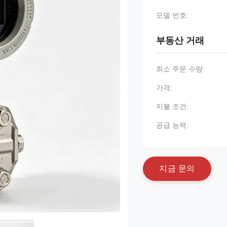
모델 번호:
부동산 거래
최소 주문 수량:
가격:
지불 조건:
공급 능력:
지
금
문
의