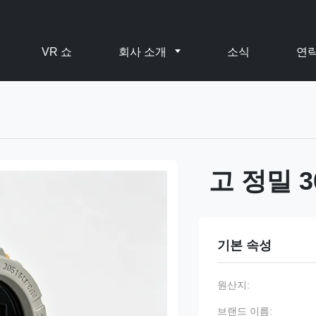
VR 쇼
회사 소개
소식
연
고 정밀 
기본 속성
원산지:
브랜드 이름: