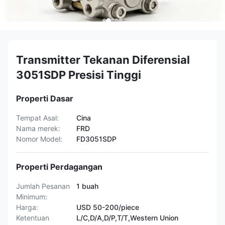
Transmitter Tekanan Diferensial
3051SDP Presisi Tinggi
Properti Dasar
Tempat Asal:
Cina
Nama merek:
FRD
Nomor Model:
FD3051SDP
Properti Perdagangan
Jumlah Pesanan
1 buah
Minimum:
Harga:
USD 50-200/piece
Ketentuan
L/C,D/A,D/P,T/T,Western Union