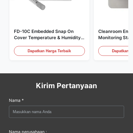
FD-10C Embedded Snap On
Cleanroom Envi
Cover Temperature & Humidity
Monitoring Stai
Transmitter 316L Stainless Steel
Embedded Micr
Monitor
20mA/RS485 Un
Dapatkan Harga Terbaik
Dapatkan H
Deteksi Asap
Kirim Pertanyaan
Nama *
Nama perusahaan :