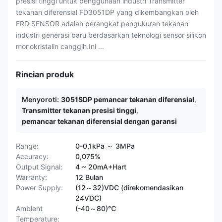
presisi tinggi untuk penggunaan industri Transmitter
tekanan diferensial FD3051DP yang dikembangkan oleh
FRD SENSOR adalah perangkat pengukuran tekanan
industri generasi baru berdasarkan teknologi sensor silikon
monokristalin canggih.Ini ...
Rincian produk
Menyoroti:
3051SDP pemancar tekanan diferensial
,
Transmitter tekanan presisi tinggi
,
pemancar tekanan diferensial dengan garansi
Range:
0-0,1kPa ～ 3MPa
Accuracy:
0,075%
Output Signal:
4 ~ 20mA+Hart
Warranty:
12 Bulan
Power Supply:
(12～32)VDC (direkomendasikan
24VDC)
Ambient
(-40～80)℃
Temperature: