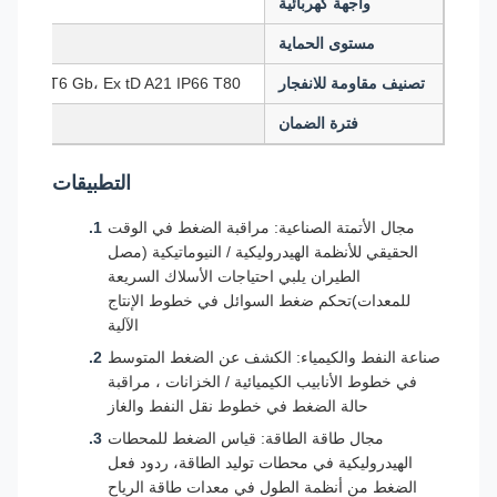
واجهة كهربائية
مستوى الحماية
تصنيف مقاومة للانفجار
a IIC T4 Ga، Ex d IIC T6 Gb، Ex tD A21 IP66 T80
فترة الضمان
التطبيقات
مجال الأتمتة الصناعية: مراقبة الضغط في الوقت
الحقيقي للأنظمة الهيدروليكية / النيوماتيكية (مصل
الطيران يلبي احتياجات الأسلاك السريعة
للمعدات)تحكم ضغط السوائل في خطوط الإنتاج
الآلية
صناعة النفط والكيمياء: الكشف عن الضغط المتوسط
في خطوط الأنابيب الكيميائية / الخزانات ، مراقبة
حالة الضغط في خطوط نقل النفط والغاز
مجال طاقة الطاقة: قياس الضغط للمحطات
الهيدروليكية في محطات توليد الطاقة، ردود فعل
الضغط من أنظمة الطول في معدات طاقة الرياح