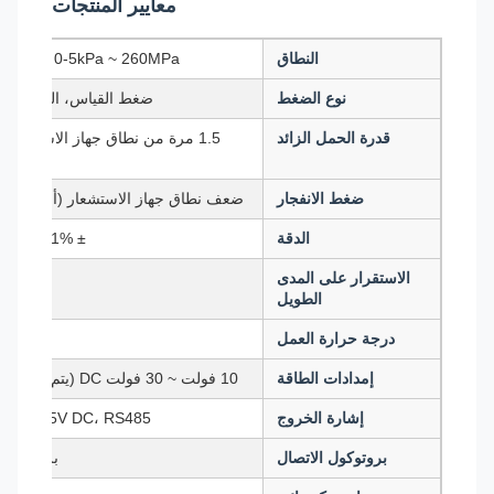
معايير المنتجات
النطاق
0-5kPa ~ 260MPa (انظر جدول الاختيار لمزيد من التفاصيل)
نوع الضغط
ضغط القياس، الضغط المطلق، 
قدرة الحمل الزائد
ضغط الانفجار
ضعف نطاق جهاز الاستشعار (أربعمائة مرة لمستوي
الدقة
± 0.1% F.S، 0.25% F.S، 0.5% F.S (اختياري)
الاستقرار على المدى
الطويل
درجة حرارة العمل
إمدادات الطاقة
10 فولت ~ 30 فولت DC (يتم التوصية بمصدر طاقة متزامن 24 فولت)
إشارة الخروج
4mA ~ 20mA DC، 1V ~ 5V DC، RS485، 
بروتوكول الاتصال
بروتوكول مودبوس RTU، بروتوك