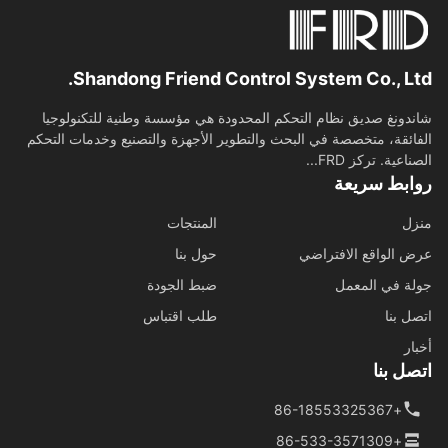
Shandong Friend Control System Co., Lt
دونغ صديق نظام التحكم المحدودة هي مؤسسة وطنية للتكنولوجيا
ائقة، متخصصة في البحث والتطوير الأجهزة والتصنيع وخدمات التحكم
اعية. تركز FRD...
ابط سريعة
ل
المنتجات
 الواقع الافتراضي
حول بنا
ة في المعمل
ضبط الجودة
ل بنا
طلب اقتباس
ار
ل بنا
+86-18553325367
+86-533-3571309