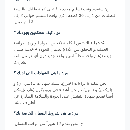
ج: سنقدم وقت تسليم محدد بناءً على كمية طلبك. بالنسبة
للطلبات من 1 إلى 30 قطعة ، فإن وقت التسليم حوالي 2 إلى
3 أيام عمل.
س: كيف تتحكمين بجودتك ؟
A: عملية التفتيش الكاملة (فحص المواد الواردة، مراقبة
العملية،و التحقق من الأداء) لضمان الجودة + خدمة ضمان
جيدة ((عام واحد مجاناً لتغيير واحد جديد دون أي عوامل تلف
بشري).
س: ما هي الشهادات التي لديك ؟
نحن نملك 6 براءات اختراع، نملك شهادات لـ (سي اي) و
(اتيكس) و (سيل) ، ونحن أعضاء في بروتوكول (هارت)يمكن
أيضا تقديم شهادة التفتيش على الجودة والسلامة الصادرة عن
أطراف ثالثة.
س: ما هي شروط الضمان الخاصة بك؟
ج: نحن نقدم 12 شهراً من الوقت الضمان.