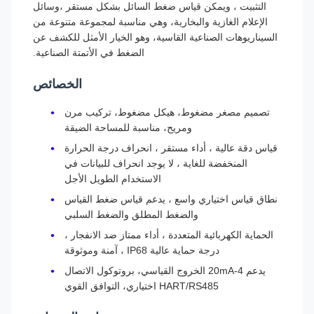
التثبيت ، ويمكن قياس ضغط السائل بشكل مستقر ،وسائل
الإعلام الغازية والبخارية، وهي مناسبة لمجموعة متنوعة من
السيناريوهات الصناعية القاسية، وهو الخيار الأمثل للكشف عن
الضغط في الأتمتة الصناعية.
الخصائص
تصميم مصغر مضغوط، هيكل مضغوط، تركيب مرن
ومريح، مناسبة للمساحة الضيقة
قياس دقة عالية ، أداء مستقر ، انحراف درجة الحرارة
المنخفضة للغاية ، لا يوجد انحراف للبيانات في
الاستخدام الطويل الأجل
نطاق قياس اختياري واسع ، يدعم قياس ضغط القياس
والضغط المطلق والضغط السلبي
الحماية الكهربائية المتعددة ، أداء ممتاز ضد الانفجار ،
درجة حماية عالية IP68 ، آمنة وموثوقة
يدعم 4-20mA الخروج القياسي، بروتوكول الاتصال
HART/RS485 اختياري، التوافق القوي