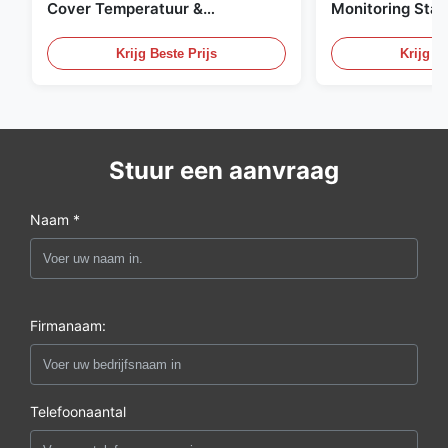
Cover Temperatuur &
Monitoring Stai
Vochtigheid Transmitter 316L
Embedded Micr
roestvrijstalen monitor
20mA/RS485 For
Krijg Beste Prijs
Krijg Be
Fume Detection
Stuur een aanvraag
Naam *
Firmanaam:
Telefoonaantal