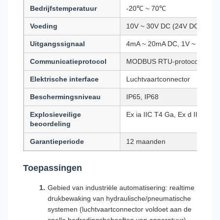
Bedrijfstemperatuur
-20℃ ~ 70℃
Voeding
10V ~ 30V DC (24V DC voedin
Uitgangssignaal
4mA ~ 20mA DC, 1V ~ 5V DC, 
Communicatieprotocol
MODBUS RTU-protocol, HART
Elektrische interface
Luchtvaartconnector
Beschermingsniveau
IP65, IP68
Explosieveilige
Ex ia IIC T4 Ga, Ex d IIC T6
beoordeling
Garantieperiode
12 maanden
Toepassingen
Gebied van industriële automatisering: realtime
drukbewaking van hydraulische/pneumatische
systemen (luchtvaartconnector voldoet aan de