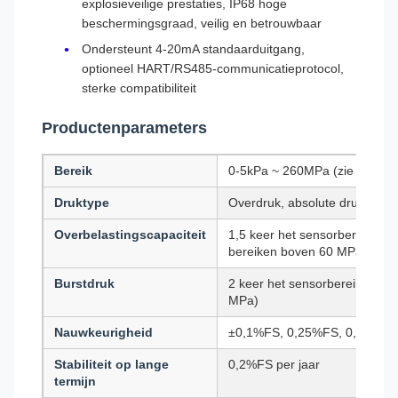
explosieveilige prestaties, IP68 hoge
beschermingsgraad, veilig en betrouwbaar
Ondersteunt 4-20mA standaarduitgang,
optioneel HART/RS485-communicatieprotocol,
sterke compatibiliteit
Productenparameters
Bereik
0-5kPa ~ 260MPa (zie de selec
Druktype
Overdruk, absolute druk, nega
Overbelastingscapaciteit
1,5 keer het sensorbereik is to
bereiken boven 60 MPa)
Burstdruk
2 keer het sensorbereik (1,5 
MPa)
Nauwkeurigheid
±0,1%FS, 0,25%FS, 0,5%FS (o
Stabiliteit op lange
0,2%FS per jaar
termijn