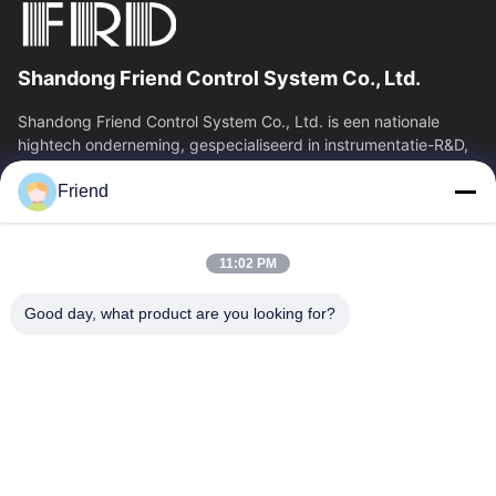
Shandong Friend Control System Co., Ltd.
Shandong Friend Control System Co., Ltd. is een nationale
hightech onderneming, gespecialiseerd in instrumentatie-R&D,
productie en industriële...
Friend
Snelkoppelingen
Thuis
Producten
11:02 PM
VR-Show
Over Ons
Fabrieksreis
Kwaliteitscontrole
Good day, what product are you looking for?
Contacteer Ons
Vraag Een Offerte Aan
Nieuws
Contacteer Ons
+86-18553325367
+86-533-3571309