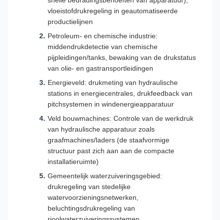
snelle bedradingsbehoeften van apparatuur),
vloeistofdrukregeling in geautomatiseerde
productielijnen
Petroleum- en chemische industrie:
middendrukdetectie van chemische
pijpleidingen/tanks, bewaking van de drukstatus
van olie- en gastransportleidingen
Energieveld: drukmeting van hydraulische
stations in energiecentrales, drukfeedback van
pitchsystemen in windenergieapparatuur
Veld bouwmachines: Controle van de werkdruk
van hydraulische apparatuur zoals
graafmachines/laders (de staafvormige
structuur past zich aan aan de compacte
installatieruimte)
Gemeentelijk waterzuiveringsgebied:
drukregeling van stedelijke
watervoorzieningsnetwerken,
beluchtingsdrukregeling van
rioolwaterzuiveringssystemen