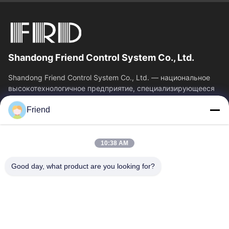
Shandong Friend Control System Co., Ltd.
Shandong Friend Control System Co., Ltd. — национальное
высокотехнологичное предприятие, специализирующееся
на исследованиях и разработках в...
Friend
Быстрые Связи
Главная Страница
Продукция
10:38 AM
VR - Шоу
О Компании
Наша Фабрика
Контроль Качества
Good day, what product are you looking for?
Контактные Данные
Отправить Запрос
Новости
Свяжитесь Мы
+86-18553325367