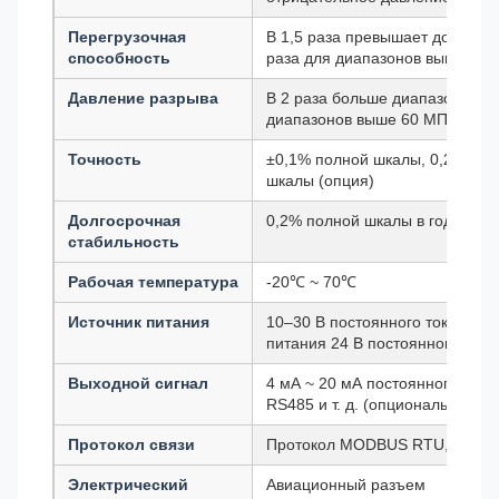
Перегрузочная
В 1,5 раза превышает допустим
способность
раза для диапазонов выше 60 
Давление разрыва
В 2 раза больше диапазона датч
диапазонов выше 60 МПа)
Точность
±0,1% полной шкалы, 0,25% по
шкалы (опция)
Долгосрочная
0,2% полной шкалы в год
стабильность
Рабочая температура
-20℃ ~ 70℃
Источник питания
10–30 В постоянного тока (рек
питания 24 В постоянного тока
Выходной сигнал
4 мА ~ 20 мА постоянного тока,
RS485 и т. д. (опционально)
Протокол связи
Протокол MODBUS RTU, прото
Электрический
Авиационный разъем