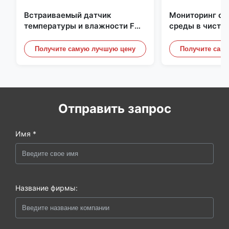
Встраиваемый датчик
Мониторинг о
температуры и влажности FD-
среды в чисто
10C со съемной крышкой,
Нержавеющая 
монитор из нержавеющей
встроенная ми
Получите самую лучшую цену
Получите сам
стали 316L
20mA/RS485 д
/ дымовой дет
Отправить запрос
Имя *
Название фирмы: