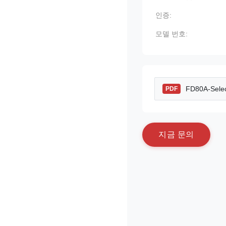
인증:
모델 번호:
FD80A-Selec
PDF
지
금
문
의