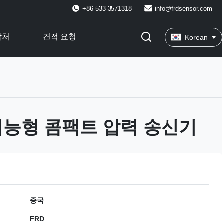
+86-533-3571318
info@frdsensor.com
락처
견적 요청
Korean
 지능형 콤팩트 압력 송신기
중국
FRD