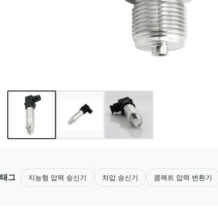
태그
지능형 압력 송신기
차압 송신기
콤팩트 압력 변환기