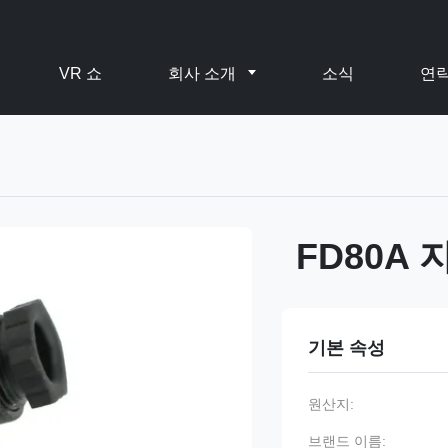
VR 쇼
회사 소개
소식
연
FD80A
기본 속성
원산지:
브랜드 이름: