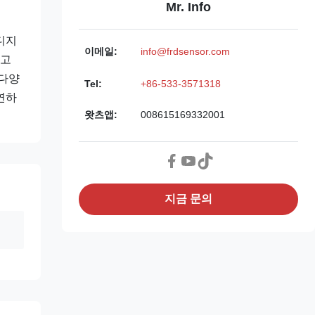
Mr. Info
디지
이메일:
info@frdsensor.com
지고
 다양
Tel:
+86-533-3571318
연하
왓츠앱:
008615169332001
지금 문의