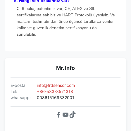
S: Hangi sertifikalarınız var?
C: 6 buluş patentimiz var, CE, ATEX ve SIL
sertifikalarına sahibiz ve HART Protokolü üyesiyiz. Ve
malların teslimatından önce üçüncü taraflarca verilen
kalite ve güvenlik denetim sertifikasyonu da
sunulabilir.
Mr. Info
E-posta:
info@frdsensor.com
Tel:
+86-533-3571318
whatsapp:
008615169332001