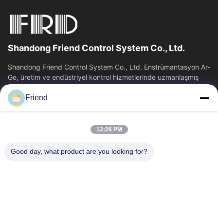
Shandong Friend Control System Co., Ltd.
Shandong Friend Control System Co., Ltd. Enstrümantasyon Ar-
Ge, üretim ve endüstriyel kontrol hizmetlerinde uzmanlaşmış
ulusal bir yüksek teknoloji...
Friend
Hızlı Bağlantılar
Ana Sayfa
Ürünler
12:26 PM
VR Gösterisi
Hakkımızda
Fabrika Turu
Kalite Kontrol
Good day, what product are you looking for?
Bize Ulaşın
Teklif Isteği
Haberler
Bizimle İletişim
+86-18553325367