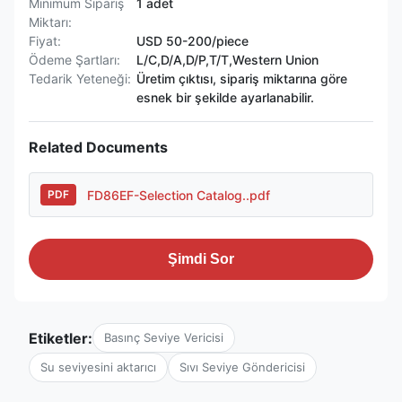
Minimum Sipariş
1 adet
Miktarı:
Fiyat:
USD 50-200/piece
Ödeme Şartları:
L/C,D/A,D/P,T/T,Western Union
Tedarik Yeteneği:
Üretim çıktısı, sipariş miktarına göre
esnek bir şekilde ayarlanabilir.
Related Documents
FD86EF-Selection Catalog..pdf
PDF
Şimdi Sor
Etiketler:
Basınç Seviye Vericisi
Su seviyesini aktarıcı
Sıvı Seviye Göndericisi