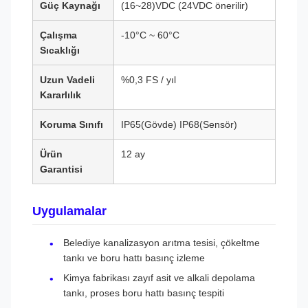
Güç Kaynağı
(16~28)VDC (24VDC önerilir)
Çalışma
-10°C ~ 60°C
Sıcaklığı
Uzun Vadeli
%0,3 FS / yıl
Kararlılık
Koruma Sınıfı
IP65(Gövde) IP68(Sensör)
Ürün
12 ay
Garantisi
Uygulamalar
Belediye kanalizasyon arıtma tesisi, çökeltme
tankı ve boru hattı basınç izleme
Kimya fabrikası zayıf asit ve alkali depolama
tankı, proses boru hattı basınç tespiti