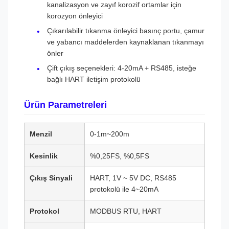
kanalizasyon ve zayıf korozif ortamlar için
korozyon önleyici
Çıkarılabilir tıkanma önleyici basınç portu, çamur
ve yabancı maddelerden kaynaklanan tıkanmayı
önler
Çift çıkış seçenekleri: 4-20mA + RS485, isteğe
bağlı HART iletişim protokolü
Ürün Parametreleri
Menzil
0-1m~200m
Kesinlik
%0,25FS, %0,5FS
Çıkış Sinyali
HART, 1V ~ 5V DC, RS485
protokolü ile 4~20mA
Protokol
MODBUS RTU, HART