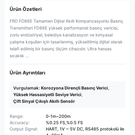
Ürün Özetleri
FRD FD86E Tamamen Dijital Akıllı Kompanzasyonlu Basınç
Transmitteri FD86E yüksek performanslı basınç vericisi,
zorlu endüstriyel, belediye kanalizasyon ve kimyasal
çalışma koşulları için tasarlanmış, yükseltilmiş dijital olarak
telafi edilmiş bir basınç ölçüm cihazıdır. Ultra hassas
sıcaklık ...
Ürün Ayrıntıları
Vurgulamak:
Korozyona Dirençli Basınç Verici
,
Yüksek Hassasiyetli Seviye Verici
,
Çift Sinyal Çıkışlı Akıllı Sensör
Range:
0-1m~200m
Accuracy:
%0.25 FS,%0.5 FS
Output Signal:
HART, 1V ~ 5V DC, RS485 protokolü ile