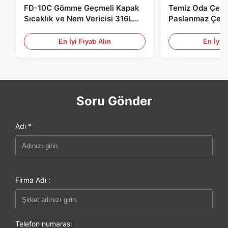
FD-10C Gömme Geçmeli Kapak
Temiz Oda Çevr
Sıcaklık ve Nem Vericisi 316L
Paslanmaz Çeli
Paslanmaz Çelik Monitör
/ RS485 Tıbbi /
için
En İyi Fiyatı Alın
En İyi F
Soru Gönder
Adı *
Firma Adı :
Telefon numarası