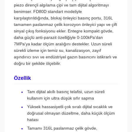
piezo dirençli algılama çipi ve tam dijital algoritmayı
benimser. FD80D standart modeliyle
karşılaştırıldığında, blokaj önleyici basınç portu, 316L
tamamen paslanmaz çelik korozyon önleyici yapı ve çift
sinyal çıkış fonksiyonu ekler. Entegre kompakt gövde,
daha güçlü anti-parazit özelliğiyle 0-100kPa'dan
7MPa'ya kadar ölçüm aralığını destekler. Uzun süreli
sürekli izleme için temiz su, kanalizasyon, zayıf
aşındırıcı sıvı ve endüstriyel gazın basıncını istikrarlı ve
doğru bir şekilde ölçebilir.
Özellik
Tam dijital akıllı basınç telafisi, uzun süreli
kullanım için ultra düşük sıfır sapma
Yüksek hassasiyetli çok sıralı dijital sıcaklık ve
doğrusal olmayan düzeltme, daha küçük ölçüm
hatası
Tamamı 316L paslanmaz çelik gövde,