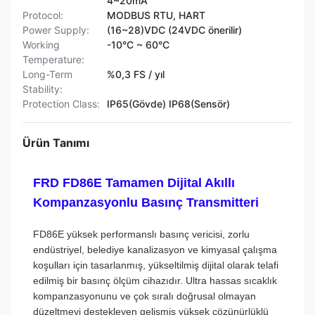
4~20mA
Protocol:
MODBUS RTU, HART
Power Supply:
(16~28)VDC (24VDC önerilir)
Working
-10°C ~ 60°C
Temperature:
Long-Term
%0,3 FS / yıl
Stability:
Protection Class:
IP65(Gövde) IP68(Sensör)
Ürün Tanımı
FRD FD86E Tamamen Dijital Akıllı
Kompanzasyonlu Basınç Transmitteri
FD86E yüksek performanslı basınç vericisi, zorlu
endüstriyel, belediye kanalizasyon ve kimyasal çalışma
koşulları için tasarlanmış, yükseltilmiş dijital olarak telafi
edilmiş bir basınç ölçüm cihazıdır. Ultra hassas sıcaklık
kompanzasyonunu ve çok sıralı doğrusal olmayan
düzeltmeyi destekleyen gelişmiş yüksek çözünürlüklü