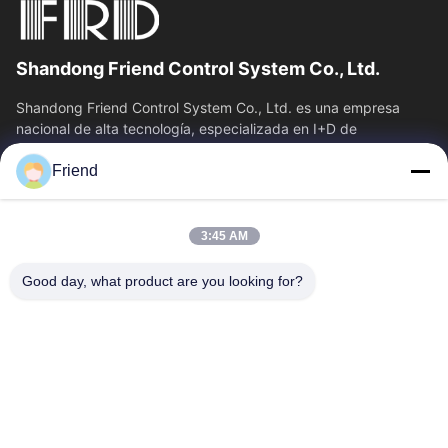
Shandong Friend Control System Co., Ltd.
Shandong Friend Control System Co., Ltd. es una empresa
nacional de alta tecnología, especializada en I+D de
instrumentación, fabricación y...
Friend
Vínculos Rápidos
Inicio
Productos
3:45 AM
VR Show
Sobre Nosotros
Visita A La Fábrica
Control De Calidad
Good day, what product are you looking for?
Contacto
Solicitar Una Cotización
Noticias
Éntrenos En Contacto Con
+86-18553325367
+86-533-3571309