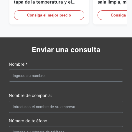
tapa de la temperatura y el
sala limpia, mic
transmisor de humedad 316L de
acero inoxidabl
acero inoxidable Monitor
20mA/RS485 pa
Consiga el mejor precio
Consiga el 
médica/de hum
Enviar una consulta
Nombre *
Nombre de compañía:
Número de teléfono