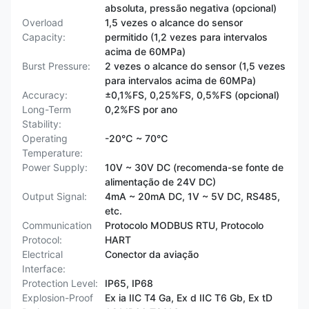
absoluta, pressão negativa (opcional)
Overload
1,5 vezes o alcance do sensor
Capacity:
permitido (1,2 vezes para intervalos
acima de 60MPa)
Burst Pressure:
2 vezes o alcance do sensor (1,5 vezes
para intervalos acima de 60MPa)
Accuracy:
±0,1%FS, 0,25%FS, 0,5%FS (opcional)
Long-Term
0,2%FS por ano
Stability:
Operating
-20℃ ~ 70℃
Temperature:
Power Supply:
10V ~ 30V DC (recomenda-se fonte de
alimentação de 24V DC)
Output Signal:
4mA ~ 20mA DC, 1V ~ 5V DC, RS485,
etc.
Communication
Protocolo MODBUS RTU, Protocolo
Protocol:
HART
Electrical
Conector da aviação
Interface:
Protection Level:
IP65, IP68
Explosion-Proof
Ex ia IIC T4 Ga, Ex d IIC T6 Gb, Ex tD