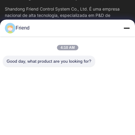
Shandong Friend Control System Co., Ltd. É uma empresa
nacional de alta tecnologia, especializada em P&D de
instrumentação, fabricação e...
Friend
Relações Rápidas
Casa
Produtos
4:10 AM
Show De RV
Quem Somos
Fábrica
Controle De Qualidade
Good day, what product are you looking for?
Fale Conosco
Pedir Um Orçamento
Notícias
Contacte-Nos
+86-18553325367
+86-533-3571309
info@frdsensor.com