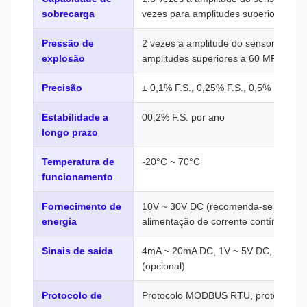
sobrecarga
vezes para amplitudes superiores a 
Pressão de
2 vezes a amplitude do sensor (1,5 v
explosão
amplitudes superiores a 60 MPa)
Precisão
± 0,1% F.S., 0,25% F.S., 0,5% F.S. (fac
Estabilidade a
00,2% F.S. por ano
longo prazo
Temperatura de
-20°C ~ 70°C
funcionamento
Fornecimento de
10V ~ 30V DC (recomenda-se uma fo
energia
alimentação de corrente contínua de 
Sinais de saída
4mA ~ 20mA DC, 1V ~ 5V DC, RS485, 
(opcional)
Protocolo de
Protocolo MODBUS RTU, protocolo 