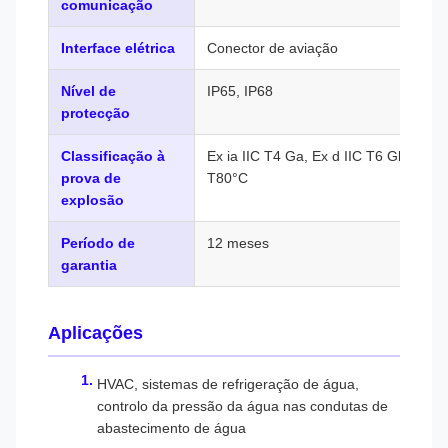
comunicação
Interface elétrica
Conector de aviação
Nível de
IP65, IP68
protecção
Classificação à
Ex ia IIC T4 Ga, Ex d IIC T6 Gb, Ex t
prova de
T80°C
explosão
Período de
12 meses
garantia
Aplicações
HVAC, sistemas de refrigeração de água,
controlo da pressão da água nas condutas de
abastecimento de água