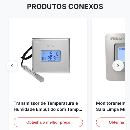
PRODUTOS CONEXOS
Transmissor de Temperatura e
Monitoramento 
Humidade Embutido com Tampa
Sala Limpa Micr
de Encaixe FD-10C Monitor de
20mA/RS485 pa
Aço Inoxidável 316L
médica / de fu
Obtenha o melhor preço
Obtenha o 