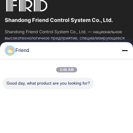
Shandong Friend Control System Co., Ltd.
Shandong Friend Control System Co., Ltd. — национальное
высокотехнологичное предприятие, специализирующееся
на исследованиях и разработках в...
Friend
Быстрые Связи
Главная Страница
Продукция
3:46 AM
VR - Шоу
О Компании
Наша Фабрика
Контроль Качества
Good day, what product are you looking for?
Контактные Данные
Отправить Запрос
Новости
Свяжитесь Мы
+86-18553325367
+86-533-3571309