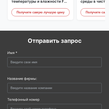
температуры и влажности FD-
среды в чисто
10C со съемной крышкой,
Нержавеющая 
монитор из нержавеющей
встроенная ми
Получите самую лучшую цену
Получите сам
стали 316L
20mA/RS485 д
/ дымовой дет
Отправить запрос
Имя *
Название фирмы:
Телефонный номер