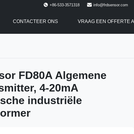
+86-533-3571318
info@frdsensor.com
CONTACTEER ONS
VRAAG EEN OFFERTE 
sor FD80A Algemene
smitter, 4-20mA
che industriële
ormer