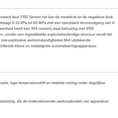
lanceerd door FRD Sensor.het kan de meetdruk en de negatieve druk
edraagt 0-10 kPa tot 60 MPa met een standaard stroomuitgang van 4-
eenheid heeft een 304 roestvrij staal behuizing met IP65
en, zonder een ingewikkelde explosiebestendige structuur wordt het
en niet-explosieve werkomstandigheden.Met uitstekende
hillende kleine en middelgrote automatiseringsapparatuur.
tie, lage temperatuurdrift en stabiele meting onder dagelijkse
 oplossing, die de ondersteunende aankoopkosten van apparatuur