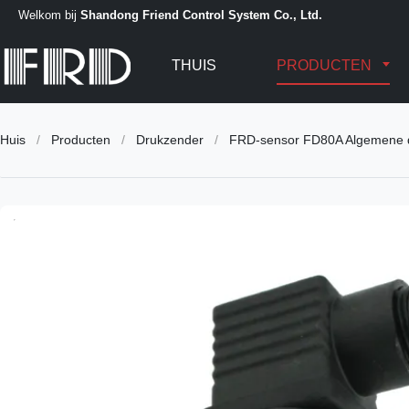
Welkom bij
Shandong Friend Control System Co., Ltd.
THUIS
PRODUCTEN
Huis
/
Producten
/
Drukzender
/
FRD-sensor FD80A Algemene dr