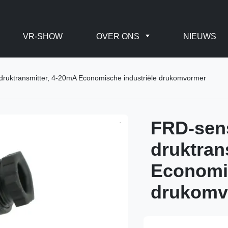
VR-SHOW
OVER ONS
NIEUWS
uktransmitter, 4-20mA Economische industriële drukomvormer
FRD-sen
druktran
Economis
drukomv