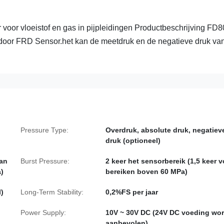
oor vloeistof en gas in pijpleidingen Productbeschrijving FD8
d door FRD Sensor.het kan de meetdruk en de negatieve druk va
l
Pressure Type:
Overdruk, absolute druk, negatiev
druk (optioneel)
aan
Burst Pressure:
2 keer het sensorbereik (1,5 keer v
a)
bereiken boven 60 MPa)
)
Long-Term Stability:
0,2%FS per jaar
Power Supply:
10V ~ 30V DC (24V DC voeding wor
aanbevolen)