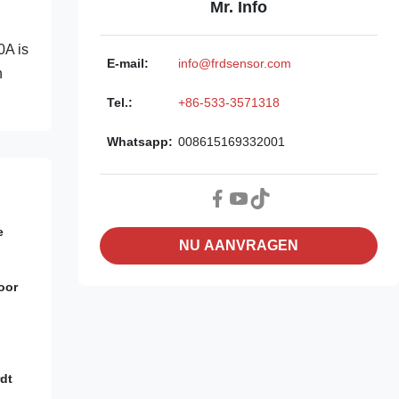
Mr. Info
0A is
E-mail:
info@frdsensor.com
n
Tel.:
+86-533-3571318
Whatsapp:
008615169332001
e
NU AANVRAGEN
oor
dt