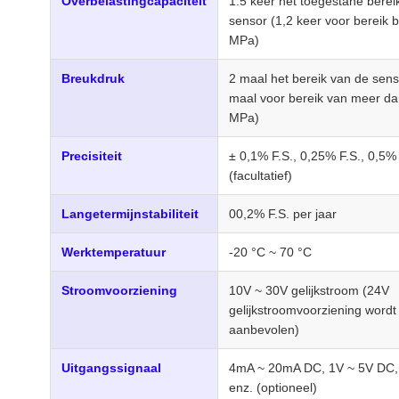
Overbelastingcapaciteit
1.5 keer het toegestane berei
sensor (1,2 keer voor bereik 
MPa)
Breukdruk
2 maal het bereik van de sens
maal voor bereik van meer da
MPa)
Precisiteit
± 0,1% F.S., 0,25% F.S., 0,5% 
(facultatief)
Langetermijnstabiliteit
00,2% F.S. per jaar
Werktemperatuur
-20 °C ~ 70 °C
Stroomvoorziening
10V ~ 30V gelijkstroom (24V
gelijkstroomvoorziening wordt
aanbevolen)
Uitgangssignaal
4mA ~ 20mA DC, 1V ~ 5V DC
enz. (optioneel)