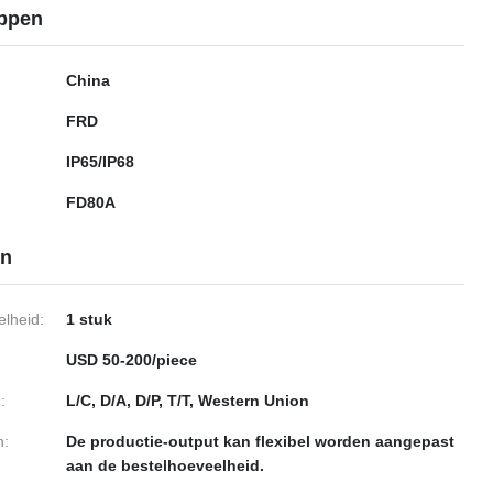
ppen
China
FRD
IP65/IP68
FD80A
en
lheid:
1 stuk
USD 50-200/piece
:
L/C, D/A, D/P, T/T, Western Union
n:
De productie-output kan flexibel worden aangepast
aan de bestelhoeveelheid.