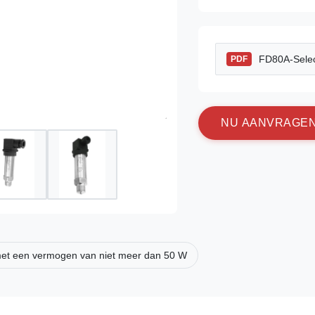
FD80A-Selec
PDF
N
U
A
A
N
V
R
A
G
E
et een vermogen van niet meer dan 50 W