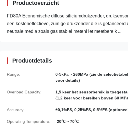
Productoverzicht
FD80A Economische diffuse siliciumdrukzender, druksensor v
een kosteneffectieve, zuinige drukzender die is gelanceer
neutrale media zoals gas stabiel metenHet meetbereik ...
Productdetails
Range:
0-5kPa ~ 260MPa (zie de selectietabe
voor details)
Overload Capacity:
1,5 keer het sensorbereik is toegest
​​(1,2 keer voor bereiken boven 60 MP
Accuracy:
±0,1%FS, 0,25%FS, 0,5%FS (optioneel
Operating Temperature:
-20℃ ~ 70℃