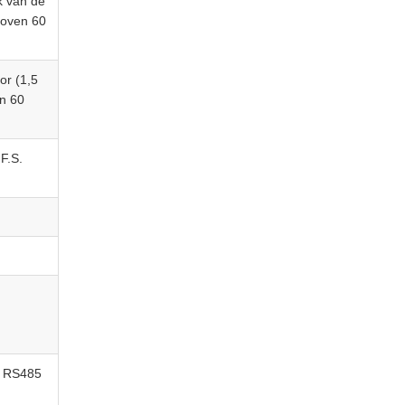
k van de
boven 60
or (1,5
n 60
F.S.
, RS485