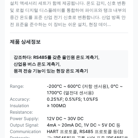
설치 액세서리 세트가 함께 제공됩니다. 온도 감지, 신호 변환
및 로컬 디지털 디스플레이를 통합하여 파이프와 탱크 내부의
중간 온도를 표준 산업 전기 신호로 변환합니다. 산업 방폭 안
전 표준을 준수하는 이 장비는 쉬운 설치, 현장 데이...
제품 상세정보
강조하다:
RS485를 갖춘 올인원 온도 계측기
,
산업용 버스 온도 계측기
,
원격 전송 기능이 있는 현장 온도 계측기
Range:
-200℃ ~ 600℃ (저항 센서용), 0℃ ~
1700℃ (열전대 센서용)
Accuracy:
0.25%F; 0.5%FS; 1.0%FS
Insulation
≥ 100MΩ
Resistance:
Power Supply:
12V DC ~ 30V DC
Output Signal:
4mA ~ 20mA DC, 1V DC ~ 5V DC 등
Communication
HART 프로토콜, RS485 프로토콜 등(참
Protocols:
고: "RS458"을 공통 산업 표준 "RS485"로