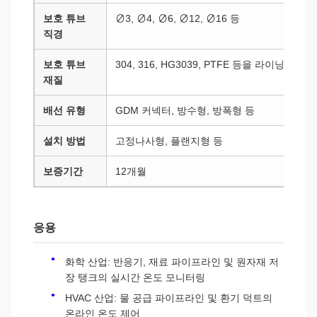
보호 튜브
∅3, ∅4, ∅6, ∅12, ∅16 등
직경
보호 튜브
304, 316, HG3039, PTFE 등을 라이닝한
재질
배선 유형
GDM 커넥터, 방수형, 방폭형 등
설치 방법
고정나사형, 플랜지형 등
보증기간
12개월
응용
화학 산업: 반응기, 재료 파이프라인 및 원자재 저
장 탱크의 실시간 온도 모니터링
HVAC 산업: 물 공급 파이프라인 및 환기 덕트의
온라인 온도 제어