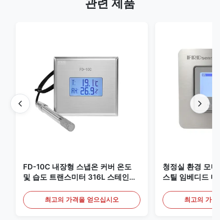
관련 제품
FD-10C 내장형 스냅온 커버 온도
청정실 환경 모
및 습도 트랜스미터 316L 스테인리
스틸 임베디드 마
스 스틸 모니터
20mA/RS485 
최고의 가격을 얻으십시오
최고의 가격