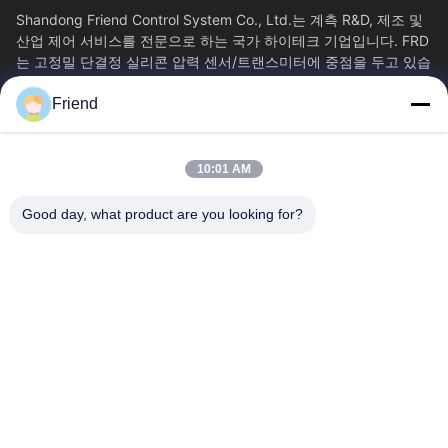
Shandong Friend Control System Co., Ltd.는 계측 R&D, 제조 및
산업 제어 서비스를 전문으로 하는 국가 하이테크 기업입니다. FRD
는 고정밀 단결정 실리콘 압력 센서/트랜스미터에 중점을 두고 있습
니다. 클래스 0.05...
Friend
빠른 링크
홈
제품 소개
10:01 AM
VR 쇼
회사 소개
공장 투어
품질 관리
Good day, what product are you looking for?
연락처
견적 요청
뉴스
문의하기
+86-18553325367
+86-533-3571309
info@frdsensor.com