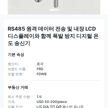
RS485 원격 데이터 전송 및 내장 LCD
디스플레이와 함께 폭발 방지 디지털 온
도 송신기
기본 속성
원산지:
중국
브랜드 이름:
FRD
모델 번호:
FDWB
부동산 거래
최소 주문 수량:
1개
가격:
USD 50-200/piece
지불 조건:
L/C,D/A,T/T,D/P,웨스턴 유니온