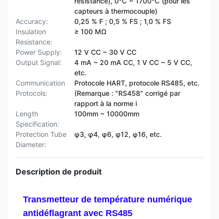
résistance), 0℃ ~ 1700℃ (pour les
capteurs à thermocouple)
Accuracy:
0,25 % F ; 0,5 % FS ; 1,0 % FS
Insulation
≥ 100 MΩ
Resistance:
Power Supply:
12 V CC ~ 30 V CC
Output Signal:
4 mA ~ 20 mA CC, 1 V CC ~ 5 V CC,
etc.
Communication
Protocole HART, protocole RS485, etc.
Protocols:
(Remarque : "RS458" corrigé par
rapport à la norme i
Length
100mm ~ 10000mm
Specification:
Protection Tube
φ3, φ4, φ6, φ12, φ16, etc.
Diameter:
Description de produit
Transmetteur de température numérique
antidéflagrant avec RS485