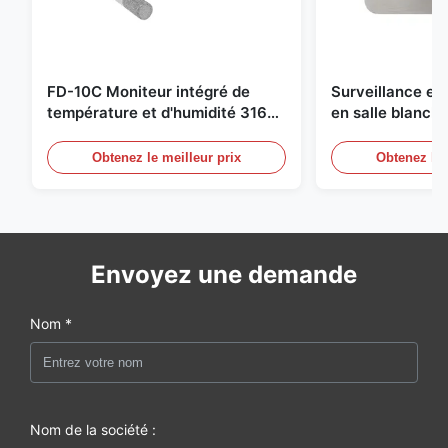
FD-10C Moniteur intégré de
Surveillance e
température et d'humidité 316L
en salle blanch
en acier inoxydable
en acier inoxyd
20mA/RS485 pou
Obtenez le meilleur prix
Obtenez le 
Détection de f
Envoyez une demande
Nom *
Nom de la société :