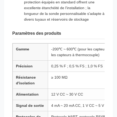
protection équipés en standard offrent une
excellente étanchéité de l'installation ; la
longueur de la sonde personnalisable s'adapte à
divers tuyaux et réservoirs de stockage
Paramètres des produits
Gamme
-200℃ ~ 600℃ (pour les capteurs à ré
les capteurs à thermocouple)
Précision
0,25 % F ; 0,5 % FS ; 1,0 % FS
Résistance
≥ 100 MΩ
d'isolation
Alimentation
12 V CC ~ 30 V CC
Signal de sortie
4 mA ~ 20 mA CC, 1 V CC ~ 5 V CC, etc
Protocoles de
Protocole HART, protocole RS485, etc.