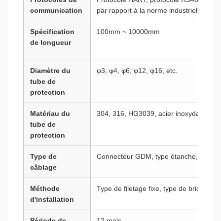
communication
par rapport à la norme industrielle co
Spécification
100mm ~ 10000mm
de longueur
Diamètre du
φ3, φ4, φ6, φ12, φ16, etc.
tube de
protection
Matériau du
304, 316, HG3039, acier inoxydable do
tube de
protection
Type de
Connecteur GDM, type étanche, type ant
câblage
Méthode
Type de filetage fixe, type de bride, etc.
d'installation
Période de
12 mois