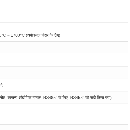
 0°C ~ 1700°C (थर्मोकपल सेंसर के लिए)
दि
ोटः सामान्य औद्योगिक मानक "RS485" के लिए "RS458" को सही किया गया)