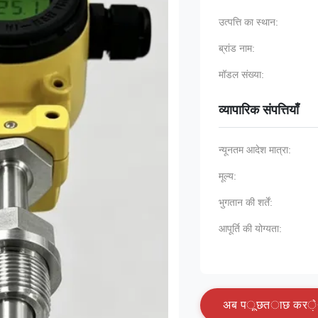
उत्पत्ति का स्थान:
ब्रांड नाम:
मॉडल संख्या:
व्यापारिक संपत्तियाँ
न्यूनतम आदेश मात्रा:
मूल्य:
भुगतान की शर्तें:
आपूर्ति की योग्यता:
अ
ब
प
ू
छ
त
ा
छ
क
र
े