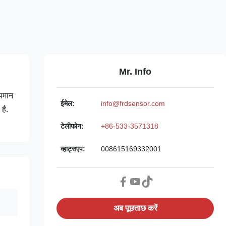
Mr. Info
ापमान
ईमेल:
info@frdsensor.com
है.
टेलीफोन:
+86-533-3571318
व्हाट्सएप:
008615169332001
अब पूछताछ करें