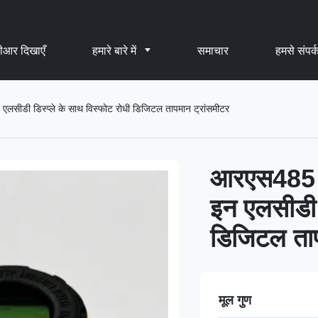
ीआर दिखाएँ
हमारे बारे में
समाचार
हमसे संपर्क
लसीडी डिस्प्ले के साथ विस्फोट रोधी डिजिटल तापमान ट्रांसमीटर
आरएस485 रि
इन एलसीडी ड
डिजिटल ताप
मूल गुण