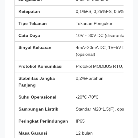
Ketepatan
0,1%FS, 0,25%FS, 0,5%FS (ops
Tipe Tekanan
Tekanan Pengukur
Catu Daya
10V ~ 30V DC (disarankan 24V
Sinyal Keluaran
4mA~20mA DC, 1V~5V DC, RS48
(opsional)
Protokol Komunikasi
Protokol MODBUS RTU, Protok
Stabilitas Jangka
0,2%FS/tahun
Panjang
Suhu Operasional
-20℃~70℃
Sambungan Listrik
Standar M20*1.5(F), opsi khusu
Peringkat Perlindungan
IP65
Masa Garansi
12 bulan