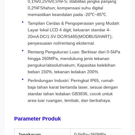
0,1%/0,25%/0,5%FS; stabilitas jangka panjang
0,2%FS/tahun; kompensasi suhu digital
memastikan keandalan pada -20℃~85℃.
Tampilan Cerdas & Pengoperasian yang Mudah:
Layar lokal LCD 4 digit; keluaran standar 4-
20mA DC/1-5V DC/RS485(MODBUS/HART);
penyesuaian nol/rentang eksternal.
Rentang Pengukuran Luas: Berkisar dari 0-5kPa
hingga 260MPa, mendukung jenis tekanan
pengukur/absolut/vakum; Kapasitas kelebihan
beban 150%, tekanan ledakan 200%.
Perlindungan Industri: Peringkat IP65, rumah
baja tahan karat bertanda laser, sesuai dengan
standar tahan ledakan GB3836, cocok untuk
area luar ruangan, lembab, dan berbahaya.
Parameter Produk
Jangkauan
0-5kPa~260MPa