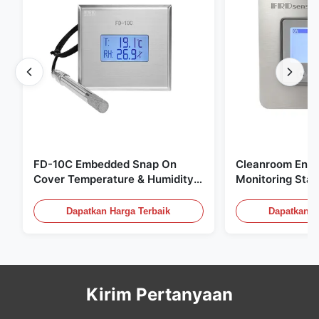
FD-10C Embedded Snap On
Cleanroom Envi
Cover Temperature & Humidity
Monitoring Stai
Transmitter 316L Stainless Steel
Embedded Micr
Monitor
20mA/RS485 Un
Dapatkan Harga Terbaik
Dapatkan H
Deteksi Asap
Kirim Pertanyaan