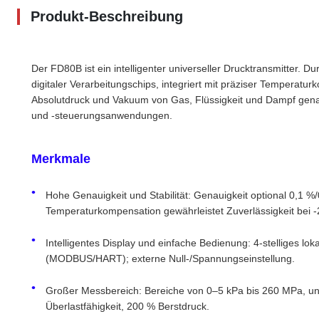
Produkt-Beschreibung
Der FD80B ist ein intelligenter universeller Drucktransmitter. Du
digitaler Verarbeitungschips, integriert mit präziser Temperat
Absolutdruck und Vakuum von Gas, Flüssigkeit und Dampf gena
und -steuerungsanwendungen.
Merkmale
Hohe Genauigkeit und Stabilität: Genauigkeit optional 0,1 %/
Temperaturkompensation gewährleistet Zuverlässigkeit be
Intelligentes Display und einfache Bedienung: 4-stelliges
(MODBUS/HART); externe Null-/Spannungseinstellung.
Großer Messbereich: Bereiche von 0–5 kPa bis 260 MPa, un
Überlastfähigkeit, 200 % Berstdruck.