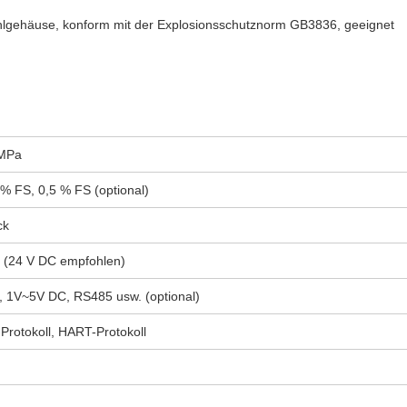
stahlgehäuse, konform mit der Explosionsschutznorm GB3836, geeignet
 MPa
 % FS, 0,5 % FS (optional)
ck
 (24 V DC empfohlen)
1V~5V DC, RS485 usw. (optional)
otokoll, HART-Protokoll