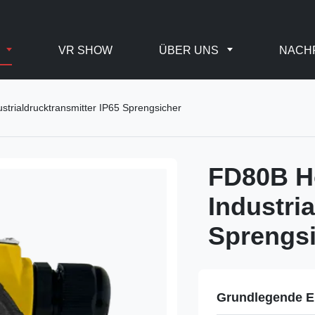
E
VR SHOW
ÜBER UNS
NACH
trialdrucktransmitter IP65 Sprengsicher
FD80B H
Industri
Sprengs
Grundlegende E