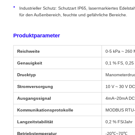
Industrieller Schutz: Schutzart IP65, lasermarkiertes Edel
für den Außenbereich, feuchte und gefährliche Bereiche.
Produktparameter
Reichweite
0-5 kPa ~ 260
Genauigkeit
0,1 % FS, 0,25
Drucktyp
Manometerdru
Stromversorgung
10 V ~ 30 V DC
Ausgangssignal
4mA~20mA DC, 
Kommunikationsprotokolle
MODBUS RTU-Pr
Langzeitstabilität
0,2 % FS/Jahr
Betriebstemperatur
-20℃~70℃