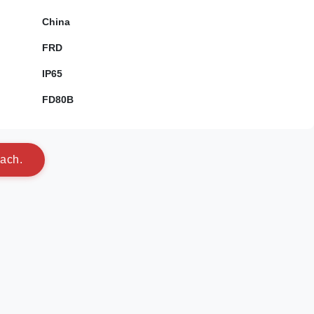
China
FRD
IP65
FD80B
a
c
h
.