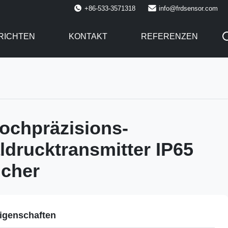
+86-533-3571318
info@frdsensor.com
RICHTEN
KONTAKT
REFERENZEN
ochpräzisions-
aldrucktransmitter IP65
icher
igenschaften