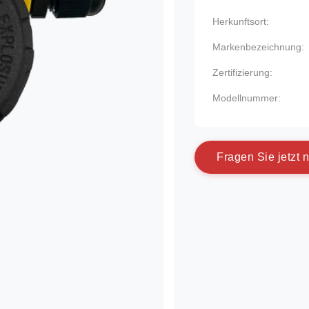
Herkunftsort:
Markenbezeichnung:
Zertifizierung:
Modellnummer:
F
r
a
g
e
n
S
i
e
j
e
t
z
t
n