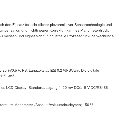
rch den Einsatz fortschrittlicher piezoresistiver Sensortechnologie und
urkompensation und nichtlinearer Korrektur, kann es Manometerdruck,
u messen und eignet sich für industrielle Prozessdrucküberwachungs-
0,25 %/0,5 % FS; Langzeitstabilität 0,2 %FS/Jahr; Die digitale
i -20℃~85℃.
 lokales LCD-Display; Standardausgang 4–20 mA DC/1–5 V DC/RS485
terstützt Manometer-/Absolut-/Vakuumdrucktypen; 150 %