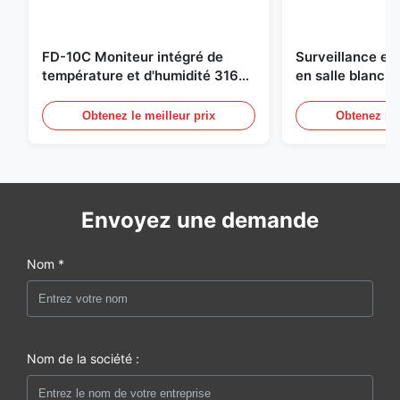
FD-10C Moniteur intégré de
Surveillance e
température et d'humidité 316L
en salle blanch
en acier inoxydable
en acier inoxyd
20mA/RS485 pou
Obtenez le meilleur prix
Obtenez le 
Détection de f
Envoyez une demande
Nom *
Nom de la société :