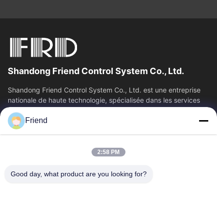
Shandong Friend Control System Co., Ltd.
Shandong Friend Control System Co., Ltd. est une entreprise
nationale de haute technologie, spécialisée dans les services
de R&D en...
Friend
Liens Rapides
Aperçu
Produits
2:58 PM
VR Show
A Propos De Nous
Visite D'usine
Contrôle De La Qualité
Good day, what product are you looking for?
Contact
Demande De Soumission
Nouvelles
Contactez-Nous