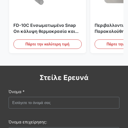
FD-10C Ενσωματωμένο Snap
Περιβαλλοντικ
On κάλυψη θερμοκρασία και
Παρακολούθησ
υγρασία μεταδότης 316L
Χώρου Ενσωμα
αντηλιακό οθόνη από
Ανοξείδωτο Χάλ
Πάρτε την καλύτερη τιμή
Πάρτε την κ
ανοξείδωτο χάλυβα
20mA/RS485 Για
Ανίχνευση Καπ
Στείλε Ερευνά
Όνομα *
Όνομα επιχείρησης: