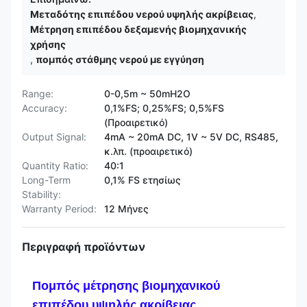
Μεταδότης επιπέδου νερού υψηλής ακρίβειας
,
Μέτρηση επιπέδου δεξαμενής βιομηχανικής
χρήσης
,
πομπός στάθμης νερού με εγγύηση
Range:
0-0,5m ~ 50mH2O
Accuracy:
0,1%FS; 0,25%FS; 0,5%FS
(Προαιρετικό)
Output Signal:
4mA ~ 20mA DC, 1V ~ 5V DC, RS485,
κ.λπ. (προαιρετικό)
Quantity Ratio:
40:1
Long-Term
0,1% FS ετησίως
Stability:
Warranty Period:
12 Μήνες
Περιγραφή προϊόντων
Πομπός μέτρησης βιομηχανικού
επιπέδου υψηλής ακρίβειας