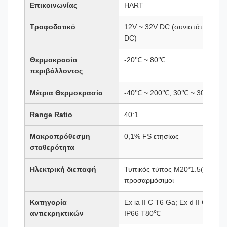
Επικοινωνίας
HART
Τροφοδοτικό
12V ~ 32V DC (συνιστάται τροφ
DC)
Θερμοκρασία
-20℃ ~ 80℃
περιβάλλοντος
Μέτρια Θερμοκρασία
-40℃ ~ 200℃, 30℃ ~ 300℃ (πρ
Range Ratio
40:1
Μακροπρόθεσμη
0,1% FS ετησίως
σταθερότητα
Ηλεκτρική διεπαφή
Τυπικός τύπος M20*1.5(F), ειδικ
προσαρμόσιμοι
Κατηγορία
Ex ia II C T6 Ga; Ex d II C T6 G
αντιεκρηκτικών
IP66 T80℃