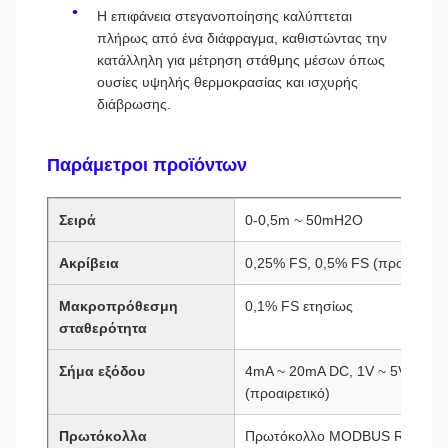
Η επιφάνεια στεγανοποίησης καλύπτεται
πλήρως από ένα διάφραγμα, καθιστώντας την
κατάλληλη για μέτρηση στάθμης μέσων όπως
ουσίες υψηλής θερμοκρασίας και ισχυρής
διάβρωσης.
Παράμετροι προϊόντων
Σειρά
0-0,5m ~ 50mH2O
Ακρίβεια
0,25% FS, 0,5% FS (προαιρετικ
Μακροπρόθεσμη
0,1% FS ετησίως
σταθερότητα
Σήμα εξόδου
4mA ~ 20mA DC, 1V ~ 5V DC, R
(προαιρετικό)
Πρωτόκολλα
Πρωτόκολλο MODBUS RTU, Πρ