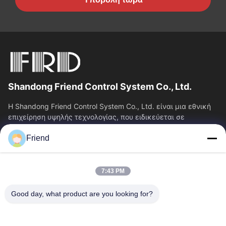
Shandong Friend Control System Co., Ltd.
Η Shandong Friend Control System Co., Ltd. είναι μια εθνική
επιχείρηση υψηλής τεχνολογίας, που ειδικεύεται σε
υπηρεσίες Ε&Α οργάνων, κατασκευής...
Friend
Γρήγορες Συνδέσεις
Αρχική Σελίδα
Προϊόντα
7:43 PM
Εμφάνιση VR
Σχετικά Με Εμάς
Γύρος Εργοστασίων
Ποιοτικός Έλεγχος
Good day, what product are you looking for?
Επαφή
Ζητήστε Ένα Απόσπασμα
Νέα