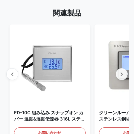
関連製品
FD-10C 組み込み スナップオン カ
クリーンルーム
バー 温度&湿度伝達器 316L ステン
ステンレス鋼埋
レス・スチールモニター
4-20mA/RS4
知用
お問い合わせ
お問