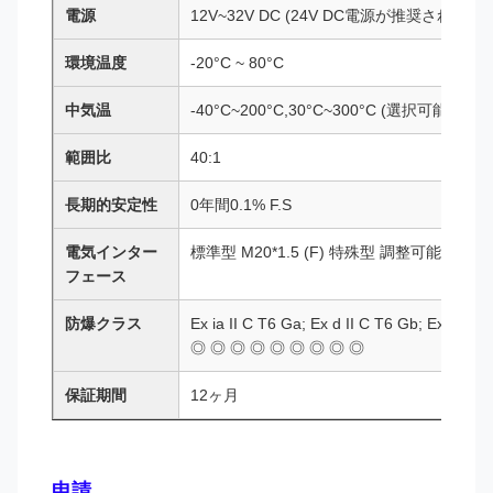
電源
12V~32V DC (24V DC電源が推奨される)
環境温度
-20°C ~ 80°C
中気温
-40°C~200°C,30°C~300°C (選択可能)
範囲比
40:1
長期的安定性
0年間0.1% F.S
電気インター
標準型 M20*1.5 (F) 特殊型 調整可能
フェース
防爆クラス
Ex ia II C T6 Ga; Ex d II C T6 Gb; Ex tD A
◎ ◎ ◎ ◎ ◎ ◎ ◎ ◎ ◎
保証期間
12ヶ月
申請