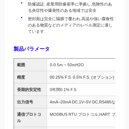
防爆認証: 産業用防爆基準に準拠し,危険性のあ
る炎症性や爆発性のある地域では安全
密封面は完全に隔膜で覆われ,高温や強い腐食性
のある物質などのメディアのレベル測定に適し
ています.
製品パラメータ
範囲
0-0.5m ~ 50mH2O
精度
00.25% F.S. 0.5% F.S. (オプション)
長期的安定性
0年間0.1% F.S
出力信号
4mA~20mA DC,1V~5V DC,RS485など (
通信プロトコ
MODBUS RTU プロトコル,HART プロトコ
ル