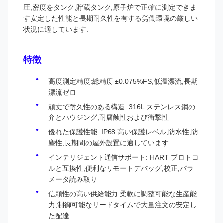
圧,密度をタンク,貯蔵タンク,原子炉で正確に測定できま
す安定した性能と長期耐久性を有する労働環境の厳しい
状況に適しています.
特徴
高度測定精度:総精度 ±0.075%FS,低温漂流,長期
漂流ゼロ
頑丈で耐久性のある構造: 316L ステンレス鋼の
弁とハウジング,耐腐蝕性および衝撃性
優れた保護性能: IP68 高い保護レベル,防水性,防
塵性,長期間の屋外設置に適しています
インテリジェント通信サポート: HART プロトコ
ルと互換性,便利なリモートデバッグ,校正,パラ
メータ読み取り
信頼性の高い供給能力:柔軟に調整可能な生産能
力,制御可能なリードタイムで大量注文の安定し
た配達