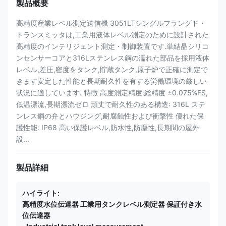
製品概要
高精度産業レベル測定送信機 3051LTシングルフラングド・
トランスミッタは,工業用液体レベル測定のために設計された
高精度のインテリジェント測定・制御装置です.単結晶シリコ
ンセンサーコアと316Lステンレス鋼の濡れた部品を採用液体
レベル,差圧,密度をタンク,貯蔵タンク,原子炉で正確に測定で
きます安定した性能と長期耐久性を有する労働環境の厳しい
状況に適しています. 特徴 高度測定精度:総精度 ±0.075%FS,
低温漂流,長期漂流ゼロ 頑丈で耐久性のある構造: 316L ステ
ンレス鋼の弁とハウジング,耐腐蝕性および衝撃性 優れた保
護性能: IP68 高い保護レベル,防水性,防塵性,長期間の屋外
設...
製品詳細
ハイライト:
高精度水位伝達器 工業用タンクレベル測定器 保証付き水
位伝達器