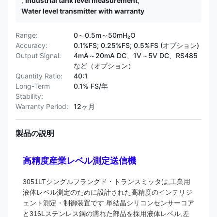
,
Industrial tank level measurement
,
Water level transmitter with warranty
Range:
0～0.5m～50mH₂O
Accuracy:
0.1%FS; 0.25%FS; 0.5%FS (オプション)
Output Signal:
4mA～20mA DC、1V～5V DC、RS485
など（オプション）
Quantity Ratio:
40:1
Long-Term
0.1% FS/年
Stability:
Warranty Period:
12ヶ月
製品の説明
高精度産業レベル測定送信機
3051LTシングルフラングド・トランスミッタは,工業用
液体レベル測定のために設計された高精度のインテリジ
ェント測定・制御装置です.単結晶シリコンセンサーコア
と316Lステンレス鋼の濡れた部品を採用液体レベル,差