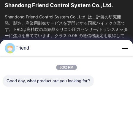
Shandong Friend Control System Co., Ltd.
Shandong Friend Control System Co., Ltd. は、計装の研究開
発、製造、産業用制御サービスを専門とする国家ハイテク企業で
す。 FRDは高精度の単結晶シリコン圧力センサー/トランスミッタ
ーに焦点を当てています。クラス 0.05 の送信機認定を取得して
おり、65...
Friend
SAIKESAISI水素エナジー
ホーム
製品
6:02 PM
VRショー
企業情報
会社案内
品質管理
Good day, what product are you looking for?
お問い合わせ
見積依頼
ニュース
送信
+86-18553325367
+86-533-3571309