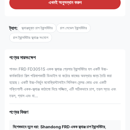
এখনই অনুসন্ধান করুন
ট্যাগ:
ফ্ল্যাঞ্জযুক্ত চাপ ট্রান্সমিটার
চাপ লেভেল ট্রান্সমিটার
চাপ ট্রান্সমিটার ফ্ল্যাঞ্জ সংযোগ
পণ্যের সারসংক্ষেপ
শানডং FRD FD3051S একক ফ্ল্যাঞ্জ প্রেসার ট্রান্সমিটার হল একটি উচ্চ-
কার্যকারিতা শিল্প পরিমাপকারী ডিভাইস যা কঠোর কাজের অবস্থার জন্য তৈরি করা
হয়েছে। একটি উচ্চ-নির্ভুল মনোক্রিস্টালাইন সিলিকন সেন্সর কোর এবং একটি
শক্তিশালী একক-ফ্ল্যাঞ্জ কাঠামো দিয়ে সজ্জিত, এটি সঠিকভাবে চাপ, তরল স্তর এবং
তরল, গ্যাস এবং বা...
পণ্যের বিবরণ
বিশেষভাবে তুলে ধরা:
Shandong FRD একক ফ্ল্যাঞ্জ চাপ ট্রান্সমিটার
,