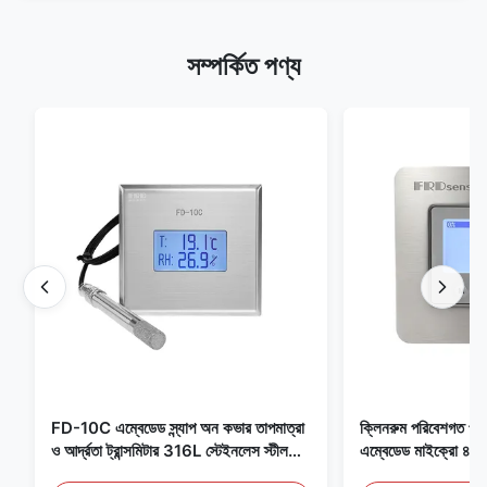
সম্পর্কিত পণ্য
FD-10C এম্বেডেড স্ন্যাপ অন কভার তাপমাত্রা
ক্লিনরুম পরিবেশগত পর্যব
ও আর্দ্রতা ট্রান্সমিটার 316L স্টেইনলেস স্টীল
এম্বেডেড মাইক্রো
মনিটর
মেডিকেল / ধোঁয়া সনাক