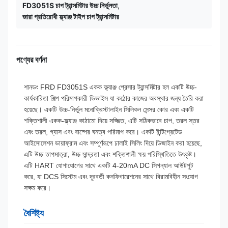
FD3051S চাপ ট্রান্সমিটার উচ্চ নির্ভুলতা
,
জারা প্রতিরোধী ফ্ল্যাঞ্জ টাইপ চাপ ট্রান্সমিটার
পণ্যের বর্ণনা
শানডং FRD FD3051S একক ফ্ল্যাঞ্জ প্রেসার ট্রান্সমিটার হল একটি উচ্চ-
কার্যকারিতা শিল্প পরিমাপকারী ডিভাইস যা কঠোর কাজের অবস্থার জন্য তৈরি করা
হয়েছে। একটি উচ্চ-নির্ভুল মনোক্রিস্টালাইন সিলিকন সেন্সর কোর এবং একটি
শক্তিশালী একক-ফ্ল্যাঞ্জ কাঠামো দিয়ে সজ্জিত, এটি সঠিকভাবে চাপ, তরল স্তর
এবং তরল, গ্যাস এবং বাষ্পের ঘনত্ব পরিমাপ করে। একটি ইন্টিগ্রেটেড
আইসোলেশন ডায়াফ্রাম এবং সম্পূর্ণরূপে ঢালাই সিলিং দিয়ে ডিজাইন করা হয়েছে,
এটি উচ্চ তাপমাত্রা, উচ্চ সান্দ্রতা এবং শক্তিশালী ক্ষয় পরিস্থিতিতে উৎকৃষ্ট।
এটি HART যোগাযোগের সাথে একটি 4-20mA DC সিগন্যাল আউটপুট
করে, যা DCS সিস্টেম এবং দূরবর্তী কনফিগারেশনের সাথে বিরামবিহীন সংযোগ
সক্ষম করে।
বৈশিষ্ট্য