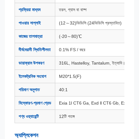
প্রক্রিয়া মাধ্যম
তরল, গ্যাস বা বাষ্প
পাওয়ার সাপ্লাই
(12～32)ভিডিসি (24ভিডিসি প্রস্তাবিত)
কাজের তাপমাত্রা
(-20～80)℃
দীর্ঘমেয়াদী স্থিতিশীলতা
0.1% FS / বছর
ডায়াফ্রাম উপকরণ
316L, Hastelloy, Tantalum, ইত্যাদি।
ইলেকট্রনিক সংযোগ
M20*1.5(F)
পরিমাণ অনুপাত
40:1
বিস্ফোরণ-প্রমাণ গ্রেড
Exia 1l CT6 Ga, Exd ll CT6 Gb, ExtD A
পণ্য ওয়্যারেন্টি
12টি পতঙ্গ
অ্যাপ্লিকেশন