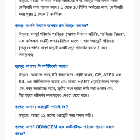
উত্তর: আমরা আপনার অর্ডার পরিমাণের উপর ভিত্তি করে একটি নির্দিষ্ট
ডেলিভারি সময় প্রদান করব। 1 থেকে 30 পিসির অর্ডারের জন্য, ডেলিভারি
সময় প্রায় 2 থেকে 7 কার্যদিবস।
প্রশ্ন: আপনি কিভাবে আপনার মান নিয়ন্ত্রণ করবেন?
উত্তর: সম্পূর্ণ পরিদর্শন প্রক্রিয়া (আগত উপাদান স্ক্রীনিং, প্রক্রিয়া নিয়ন্ত্রণ,
এবং কর্মক্ষমতা যাচাই) গুণমান নিশ্চিত করতে + ভাল ওয়ারেন্টি পরিষেবা
(মানুষের ক্ষতির কারণ ছাড়াই একটি নতুন পরিবর্তন করতে 1 বছর
বিনামূল্যে)।
প্রশ্ন: আপনার কি সার্টিফিকেট আছে?
উত্তর: আমাদের কাছে 6টি উদ্ভাবনের পেটেন্ট রয়েছে, CE, ATEX এবং
SIL-এর সার্টিফিকেশন রয়েছে এবং আমরা HART প্রোটোকলের সদস্য৷
এবং পণ্য সরবরাহের আগে, তৃতীয় অংশ দ্বারা জারি করা গুণমান এবং
নিরাপত্তা পরিদর্শন শংসাপত্রও দেওয়া যেতে পারে।
প্রশ্ন: আপনার ওয়ারেন্টি শর্তাবলী কি?
উত্তর: আমরা 12 মাসের ওয়ারেন্টি সময় অফার করি।
প্রশ্ন: আপনি ODM/OEM এবং কাস্টমাইজড পরিষেবা প্রদান করতে
পারেন?