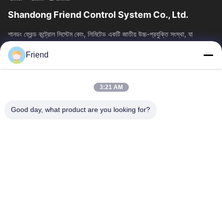
Shandong Friend Control System Co., Ltd.
শানডং ফ্রেন্ড কন্ট্রোল সিস্টেম কোং, লিমিটেড একটি জাতীয় উচ্চ-প্রযুক্তি সংস্থা, যা
ইন্সট্রুমেন্টেশন R&D, উত্পাদন এবং শিল্প নিয়ন্ত্রণ...
Friend
দ্রুত লিঙ্ক
বাড়ি
পণ্য
3:21 AM
VR প্রদর্শন
আমাদের সম্পর্কে
কারখানা ভ্রমণ
মান নিয়ন্ত্রণ
Good day, what product are you looking for?
আমাদের সাথে যোগাযোগ করুন
উদ্ধৃতির জন্য আবেদন
খবর
আমাদের সাথে যোগাযোগ
+86-18553325367
+86-533-3571309
info@frdsensor.com