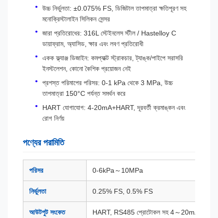
উচ্চ নির্ভুলতা: ±0.075% FS, ডিজিটাল তাপমাত্রা ক্ষতিপূরণ সহ
মনোক্রিস্টালাইন সিলিকন সেন্সর
জারা প্রতিরোধের: 316L স্টেইনলেস স্টীল / Hastelloy C
ডায়াফ্রাম, অ্যাসিড, ক্ষার এবং লবণ প্রতিরোধী
একক ফ্ল্যাঞ্জ ডিজাইন: কমপ্যাক্ট স্ট্রাকচার, ট্যাঙ্ক/পাইপে সরাসরি
ইনস্টলেশন, কোনো কৈশিক প্রয়োজন নেই
প্রশস্ত পরিমাপের পরিসর: 0-1 kPa থেকে 3 MPa, উচ্চ
তাপমাত্রা 150°C পর্যন্ত সমর্থন করে
HART যোগাযোগ: 4-20mA+HART, দূরবর্তী ক্রমাঙ্কন এবং
রোগ নির্ণয়
পণ্যের পরামিতি
পরিসর
0-6kPa～10MPa
নির্ভুলতা
0.25% FS, 0.5% FS
আউটপুট সংকেত
HART, RS485 প্রোটোকল সহ 4～20mA