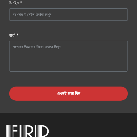
ইমেইল *
বার্তা *
এখনই জমা দিন