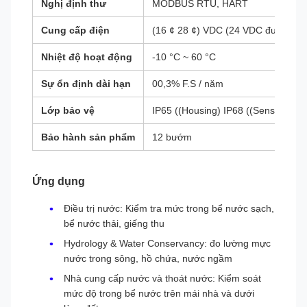
Nghị định thư
MODBUS RTU, HART
Cung cấp điện
(16 ¢ 28 ¢) VDC (24 VDC được khu
Nhiệt độ hoạt động
-10 °C ~ 60 °C
Sự ổn định dài hạn
00,3% F.S / năm
Lớp bảo vệ
IP65 ((Housing) IP68 ((Sensor)
Bảo hành sản phẩm
12 bướm
Ứng dụng
Điều trị nước: Kiểm tra mức trong bể nước sạch,
bể nước thải, giếng thu
Hydrology & Water Conservancy: đo lường mực
nước trong sông, hồ chứa, nước ngầm
Nhà cung cấp nước và thoát nước: Kiểm soát
mức độ trong bể nước trên mái nhà và dưới