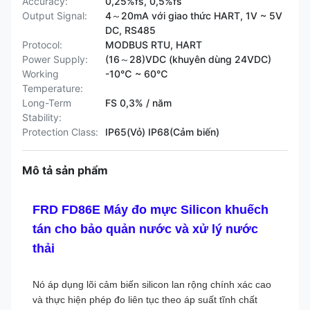
Accuracy:
0,25%fs, 0,5%fs
Output Signal:
4～20mA với giao thức HART, 1V ~ 5V
DC, RS485
Protocol:
MODBUS RTU, HART
Power Supply:
(16～28)VDC (khuyên dùng 24VDC)
Working
-10℃ ~ 60℃
Temperature:
Long-Term
FS 0,3% / năm
Stability:
Protection Class:
IP65(Vỏ) IP68(Cảm biến)
Mô tả sản phẩm
FRD FD86E Máy đo mực Silicon khuếch
tán cho bảo quản nước và xử lý nước
thải
Nó áp dụng lõi cảm biến silicon lan rộng chính xác cao
và thực hiện phép đo liên tục theo áp suất tĩnh chất