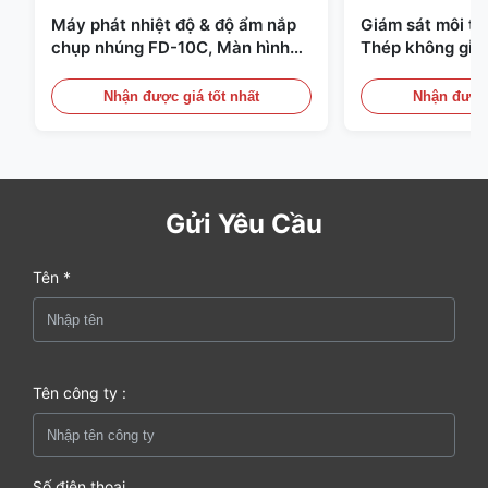
Máy phát nhiệt độ & độ ẩm nắp
Giám sát môi t
chụp nhúng FD-10C, Màn hình
Thép không gỉ 
thép không gỉ 316L
20mA/RS485 Dùn
Phát hiện Khói
Nhận được giá tốt nhất
Nhận được 
Gửi Yêu Cầu
Tên *
Tên công ty :
Số điện thoại