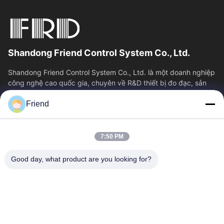
Shandong Friend Control System Co., Ltd.
Shandong Friend Control System Co., Ltd. là một doanh nghiệp
công nghệ cao quốc gia, chuyên về R&D thiết bị đo đạc, sản
xuất và dịch vụ điều...
Friend
Liên Kết Nhanh
Nhà
Sản Phẩm
7:50 PM
Hướng Dẫn VR
Về Chúng Tôi
Tham Quan Nhà Máy
Kiểm Soát Chất Lượng
Good day, what product are you looking for?
Liên Hệ Chúng Tôi
Yêu Cầu Báo Giá
Tin Tức
Liên Hệ Với Chúng Tôi
+86-18553325367