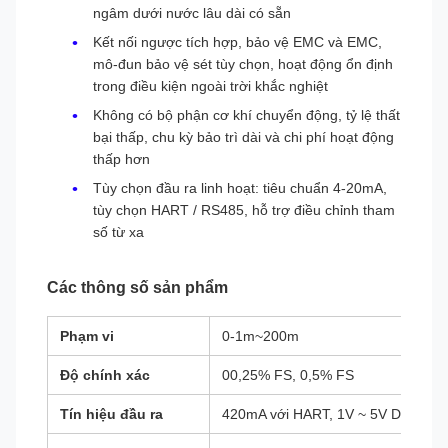
ngâm dưới nước lâu dài có sẵn
Kết nối ngược tích hợp, bảo vệ EMC và EMC,
mô-đun bảo vệ sét tùy chọn, hoạt động ổn định
trong điều kiện ngoài trời khắc nghiệt
Không có bộ phận cơ khí chuyển động, tỷ lệ thất
bại thấp, chu kỳ bảo trì dài và chi phí hoạt động
thấp hơn
Tùy chọn đầu ra linh hoạt: tiêu chuẩn 4-20mA,
tùy chọn HART / RS485, hỗ trợ điều chỉnh tham
số từ xa
Các thông số sản phẩm
Phạm vi
0-1m~200m
Độ chính xác
00,25% FS, 0,5% FS
Tín hiệu đầu ra
420mA với HART, 1V ~ 5V DC, giao