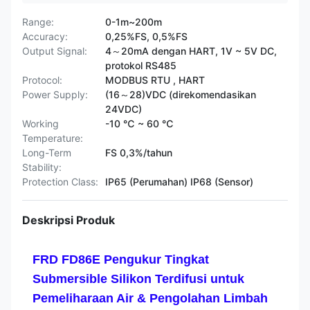
Range:
0-1m~200m
Accuracy:
0,25%FS, 0,5%FS
Output Signal:
4～20mA dengan HART, 1V ~ 5V DC,
protokol RS485
Protocol:
MODBUS RTU , HART
Power Supply:
(16～28)VDC (direkomendasikan
24VDC)
Working
-10 ℃ ~ 60 ℃
Temperature:
Long-Term
FS 0,3%/tahun
Stability:
Protection Class:
IP65 (Perumahan) IP68 (Sensor)
Deskripsi Produk
FRD FD86E Pengukur Tingkat
Submersible Silikon Terdifusi untuk
Pemeliharaan Air & Pengolahan Limbah