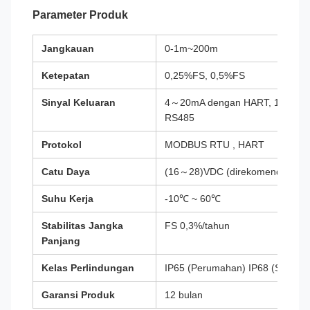
Parameter Produk
Jangkauan
0-1m~200m
Ketepatan
0,25%FS, 0,5%FS
Sinyal Keluaran
4～20mA dengan HART, 1V ~ 5V 
RS485
Protokol
MODBUS RTU , HART
Catu Daya
(16～28)VDC (direkomendasika
Suhu Kerja
-10℃ ~ 60℃
Stabilitas Jangka
FS 0,3%/tahun
Panjang
Kelas Perlindungan
IP65 (Perumahan) IP68 (Sensor)
Garansi Produk
12 bulan