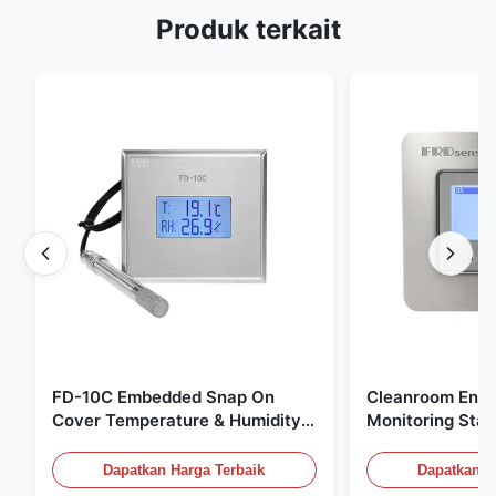
Produk terkait
FD-10C Embedded Snap On
Cleanroom Envi
Cover Temperature & Humidity
Monitoring Stai
Transmitter 316L Stainless Steel
Embedded Micr
Monitor
20mA/RS485 Un
Dapatkan Harga Terbaik
Dapatkan H
Deteksi Asap