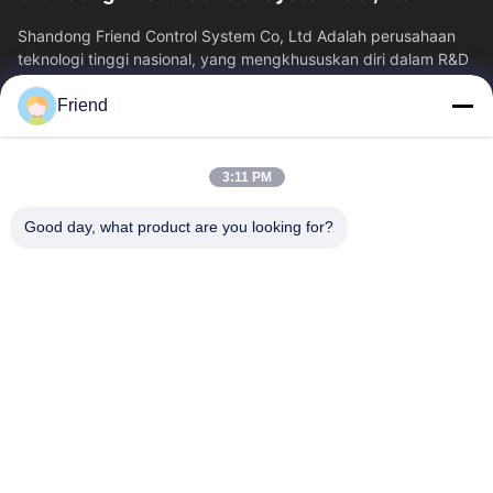
Shandong Friend Control System Co, Ltd Adalah perusahaan
teknologi tinggi nasional, yang mengkhususkan diri dalam R&D
instrumentasi, manufaktur...
Friend
Tautan Cepat
Rumah
Produk
3:11 PM
Tampilan VR
Tentang Kita
Wisata Pabrik
Kontrol Kualitas
Good day, what product are you looking for?
Hubungi Kami
Quote Request Suatu
Berita
Hubungi Kami
+86-18553325367
+86-533-3571309
info@frdsensor.com