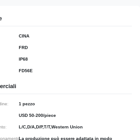
e
CINA
FRD
IP68
FD56E
rciali
dine:
1 pezzo
USD 50-200/piece
nto:
L/C,D/A,D/P,T/T,Western Union
gionamento:
La produzione può essere adattata in modo