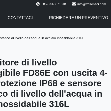
+86-533-3571318
info@frdsensor.com
CONTATTACI
RICHIEDERE UN PREVENTIVO
tico di livello dell'acqua in acciaio inossidabile 316L
tore di livello
bile FD86E con uscita 4-
otezione IP68 e sensore
co di livello dell'acqua in
inossidabile 316L