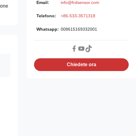
Email:
info@frdsensor.com
ione
Telefono:
+86-533-3571318
Whatsapp:
008615169332001
Chiedete ora