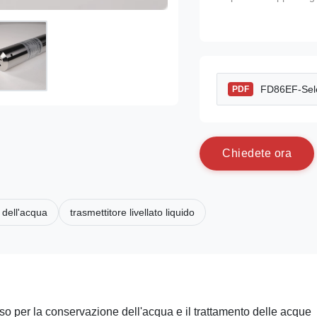
FD86EF-Sele
PDF
C
h
i
e
d
e
t
e
o
r
a
o dell'acqua
trasmettitore livellato liquido
so per la conservazione dell'acqua e il trattamento delle acque