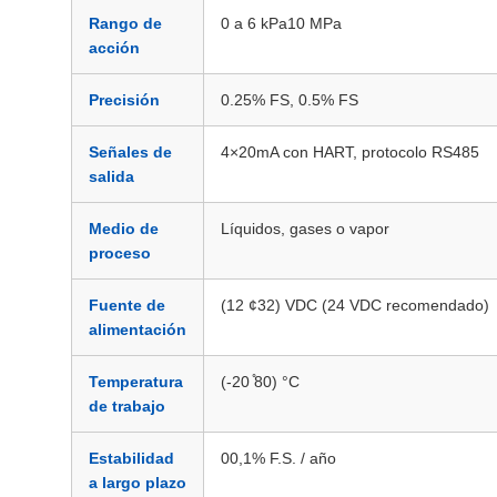
Rango de
0 a 6 kPa10 MPa
acción
Precisión
0.25% FS, 0.5% FS
Señales de
4×20mA con HART, protocolo RS485
salida
Medio de
Líquidos, gases o vapor
proceso
Fuente de
(12 ¢32) VDC (24 VDC recomendado)
alimentación
Temperatura
(-20 ̊80) °C
de trabajo
Estabilidad
00,1% F.S. / año
a largo plazo