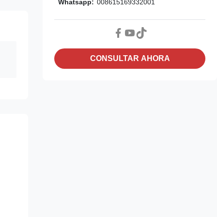
Whatsapp:
008615169332001
CONSULTAR AHORA