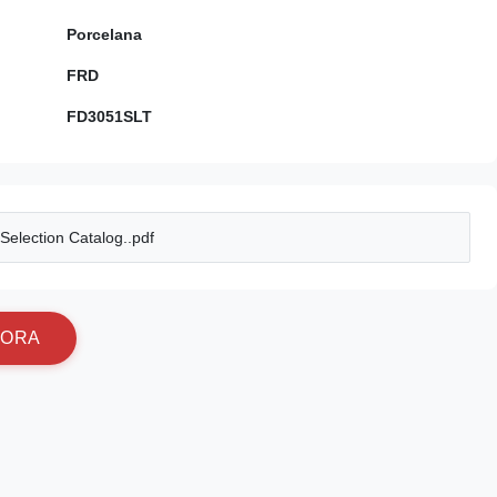
Porcelana
FRD
FD3051SLT
election Catalog..pdf
O
R
A