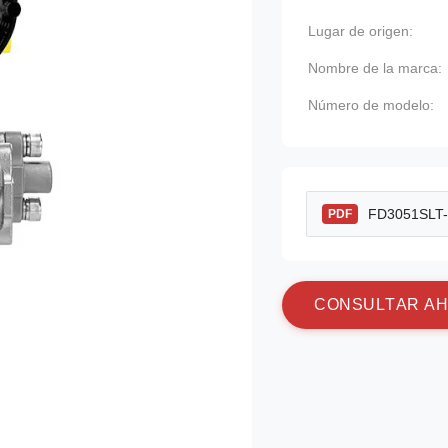
Lugar de origen:
Nombre de la marca:
Número de modelo:
FD3051SLT-S
PDF
C
O
N
S
U
L
T
A
R
A
H