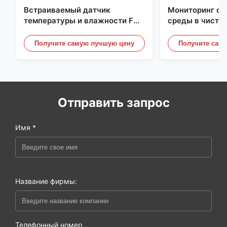
Встраиваемый датчик
Мониторинг о
температуры и влажности FD-
среды в чисто
10C со съемной крышкой,
Нержавеющая 
монитор из нержавеющей
встроенная ми
Получите самую лучшую цену
Получите сам
стали 316L
20mA/RS485 д
/ дымовой дет
Отправить запрос
Имя *
Название фирмы:
Телефонный номер