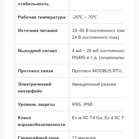
стабильность
Рабочая температура
-20℃ ~ 70℃
Источник питания
10–30 В постоянного тока (реко
24 В постоянного тока)
Выходной сигнал
4 мА ~ 20 мА постоянного тока, 
RS485 и т. д. (опционально)
Протокол связи
Протокол MODBUS RTU, проток
Электрический
Авиационный разъем
интерфейс
Уровень защиты
IP65, IP68
Класс
Ex ia IIC T4 Ga, Ex d IIC T6 Gb,
взрывобезопасности
Гарантийный срок
12 месяцев