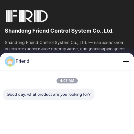
Shandong Friend Control System Co., Ltd.
Shandong Friend Control System Co., Ltd. — национальное
высокотехнологичное предприятие, специализирующееся
на исследованиях и разработках в...
Friend
Быстрые Связи
Главная Страница
Продукция
4:07 AM
VR - Шоу
О Компании
Наша Фабрика
Контроль Качества
Good day, what product are you looking for?
Контактные Данные
Отправить Запрос
Новости
Свяжитесь Мы
+86-18553325367